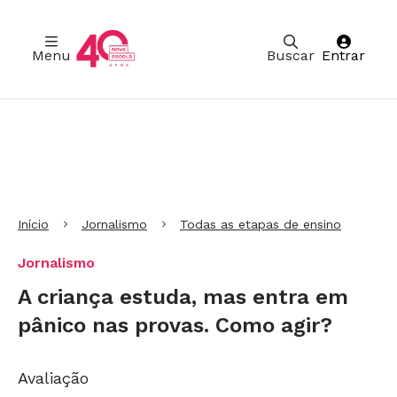
Menu
Buscar
Entrar
Ir para Cabeçalho
Ir para Menu
Ir para conteúdo principal
Ir para Rodapé
Início
Jornalismo
Todas as etapas de ensino
Jornalismo
A criança estuda, mas entra em
pânico nas provas. Como agir?
Avaliação