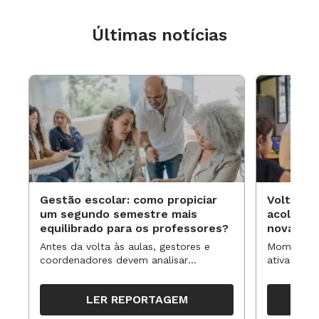
Últimas notícias
Gestão escolar: como propiciar
Volta às
um segundo semestre mais
acolhime
equilibrado para os professores?
novas ap
Antes da volta às aulas, gestores e
Momentos 
coordenadores devem analisar
ativa pode
resultados, definir prioridades e
para reorg
organizar ações para orientar o
propostas
LER REPORTAGEM
trabalho pedagógico ao longo do
período