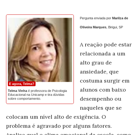
Pergunta enviada por
Marilza de
Oliveira Marques
, Birigui, SP
A reação pode estar
relacionada a um
alto grau de
ansiedade, que
costuma surgir em
E agora, Telma?
alunos com baixo
Telma Vinha
é professora de Psicologia
Educacional na Unicamp e tira dúvidas
desempenho ou
sobre comportamento.
naqueles que se
colocam um nível alto de exigência. O
problema é agravado por alguns fatores.
Analise qual o clima emocional da escola, como