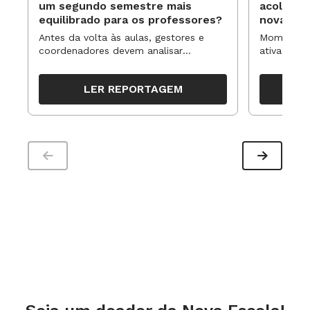
um segundo semestre mais
acolhime
equilibrado para os professores?
novas ap
Antes da volta às aulas, gestores e
Momentos 
coordenadores devem analisar
ativa pode
resultados, definir prioridades e
para reorg
organizar ações para orientar o
propostas
LER REPORTAGEM
trabalho pedagógico ao longo do
período