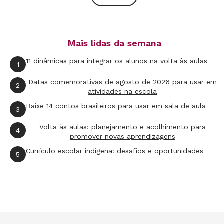
apenas a porta de entrada. Com Fernando e
Milene temos planos de recuperar uma praça.
Mais lidas da semana
Maria e Hedi são ótimos para falar de política.
Com a Isa aprendo muito sobre literatura,
11 dinâmicas para integrar os alunos na volta às aulas
1
inclusive roubo várias dicas para minhas aulas.
Datas comemorativas de agosto de 2026 para usar em
2
Com o Gabriel tomamos cerveja e discutimos
atividades na escola
futebol. Da Vivi e do Daniel nos aproximamos
Baixe 14 contos brasileiros para usar em sala de aula
3
ao ponto de sermos recebidos como família na
Volta às aulas: planejamento e acolhimento para
4
casa deles em outro país.
promover novas aprendizagens
Currículo escolar indígena: desafios e oportunidades
5
Há outras pessoas. Gente que se solidariza por
nossa condição, gente que se encanta com
nossa filha. São pessoas de faixas etárias
variadas que têm em comum o fato de se
aproximar para ajudar.