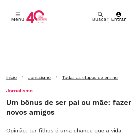
Menu
Buscar
Entrar
Ir para Cabeçalho
Ir para Menu
Ir para conteúdo principal
Ir para Rodapé
Início
Jornalismo
Todas as etapas de ensino
Jornalismo
Um bônus de ser pai ou mãe: fazer
novos amigos
Opinião: ter filhos é uma chance que a vida