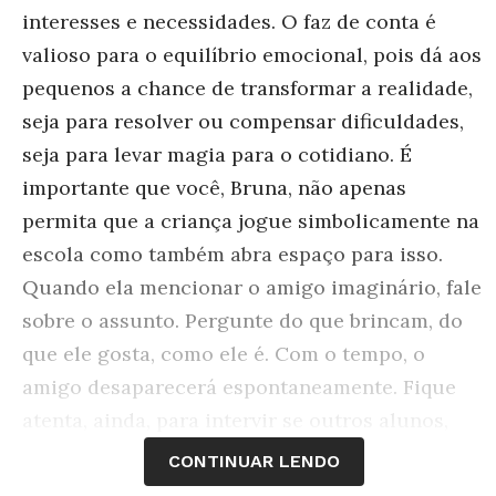
interesses e necessidades. O faz de conta é
valioso para o equilíbrio emocional, pois dá aos
pequenos a chance de transformar a realidade,
seja para resolver ou compensar dificuldades,
seja para levar magia para o cotidiano. É
importante que você, Bruna, não apenas
permita que a criança jogue simbolicamente na
escola como também abra espaço para isso.
Quando ela mencionar o amigo imaginário, fale
sobre o assunto. Pergunte do que brincam, do
que ele gosta, como ele é. Com o tempo, o
amigo desaparecerá espontaneamente. Fique
atenta, ainda, para intervir se outros alunos,
geralmente mais velhos, zombarem dela.
CONTINUAR LENDO