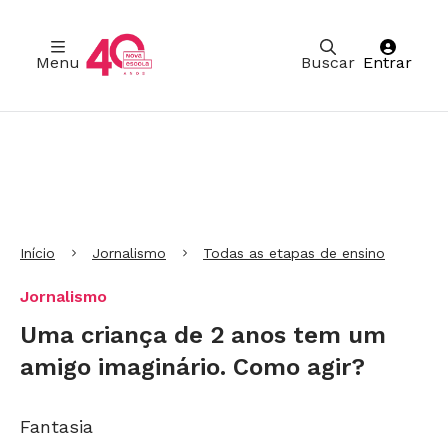
Menu
Buscar
Entrar
Ir para Cabeçalho
Ir para Menu
Ir para conteúdo principal
Ir para Rodapé
Início
Jornalismo
Todas as etapas de ensino
Jornalismo
Uma criança de 2 anos tem um
amigo imaginário. Como agir?
Fantasia