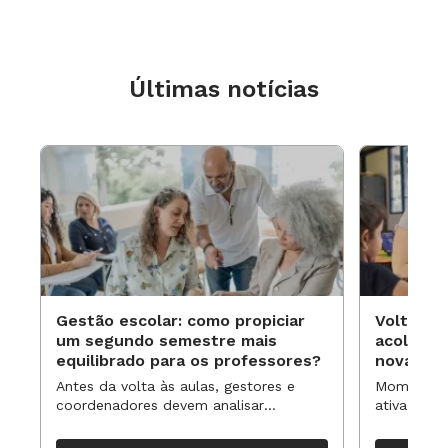
Últimas notícias
Gestão escolar: como propiciar
Volta às
um segundo semestre mais
acolhime
equilibrado para os professores?
novas ap
Antes da volta às aulas, gestores e
Momentos 
coordenadores devem analisar
ativa pode
resultados, definir prioridades e
para reorg
organizar ações para orientar o
propostas