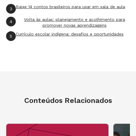
brincadeira provocativa – que também é um
Baixe 14 contos brasileiros para usar em sala de aula
3
convite:
Volta às aulas: planejamento e acolhimento para
4
promover novas aprendizagens
Currículo escolar indígena: desafios e oportunidades
5
Conteúdos Relacionados
2- Apresentando a música “As Caravanas”