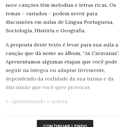
nove canções têm melodias e letras ricas. Os
temas – variados – podem servir para
discussões em aulas de Língua Portuguesa,
Sociologia, História e Geografia.
A proposta deste texto é levar para sua aula a
canção que dá nome ao álbum, “As Caravanas”.
Apresentamos algumas etapas que você pode
seguir na íntegra ou adaptar livremente,
dependendo da realidade da sua turma e da
discussão que você quer provocar.
1- Apresentando o artista
A sugestão é iniciar com uma provocação. Por
incrível que pareça, a maioria dos alunos de
CONTINUAR LENDO