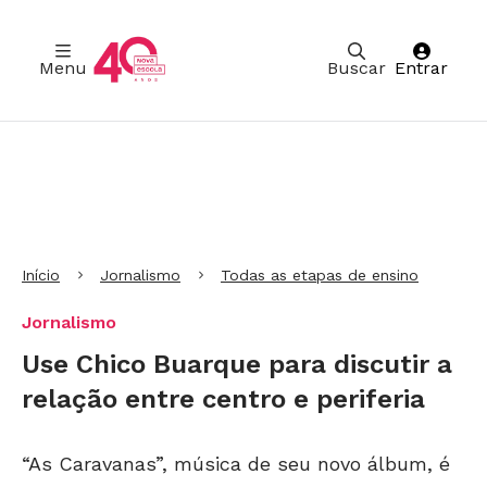
Menu
Buscar
Entrar
Ir para Cabeçalho
Ir para Menu
Ir para conteúdo principal
Ir para Rodapé
Início
Jornalismo
Todas as etapas de ensino
Jornalismo
Use Chico Buarque para discutir a
relação entre centro e periferia
“As Caravanas”, música de seu novo álbum, é