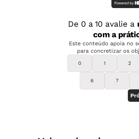
referência e revistas de divulgação ci
indique a versão
Escola Online da En
cinco grupos e entregue para cada u
etapa. Auxilie-os a analisar as respo
pequeno texto explicativo para fixar 
3ª etapa
Investigue a presença de micro-org
um meio de cultura para bactérias. D
incolor, substituindo metade da água
pequena quantidade dessa mistura, a
em placas de petri. Informando que a
geladeira para evitar o derretimento 