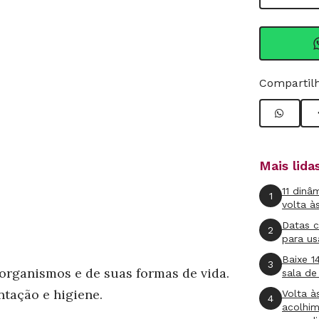
Compartilh
Mais lid
11 dinâ
1
volta à
Datas 
2
para us
Baixe 1
3
organismos e de suas formas de vida.
sala de
ntação e higiene.
Volta à
4
acolhi