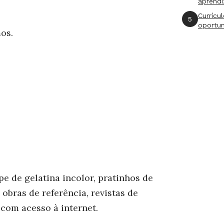
aprend
Currícu
5
oportu
os.
pe de gelatina incolor, pratinhos de
, obras de referência, revistas de
com acesso à internet.