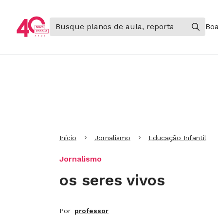
Boa
Ir para Cabeçalho
Ir para Menu
Ir para conteúdo principal
Ir para Rodapé
Início
Jornalismo
Educação Infantil
Jornalismo
os seres vivos
Por
professor