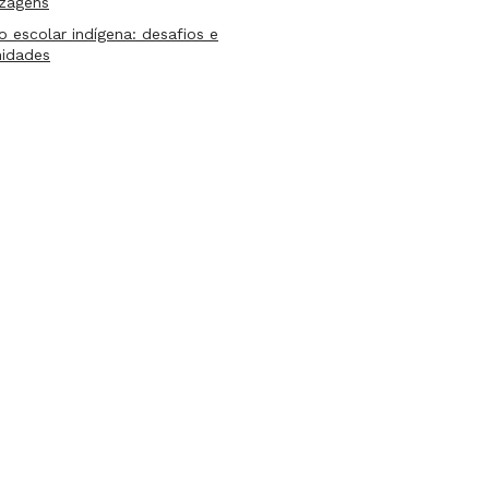
izagens
lo escolar indígena: desafios e
nidades