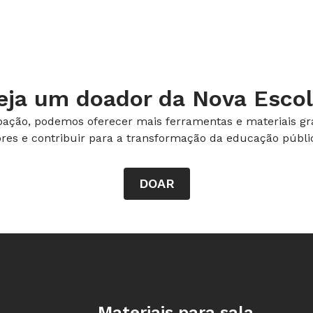
, por que se adiciona açúcar (nutriente
esce (as leveduras se alimentam do
nsável pelas bolinhas no pão) e por
ar a massa (para não contaminar a
eja um doador da Nova Escol
ação, podemos oferecer mais ferramentas e materiais gra
ores e contribuir para a transformação da educação públic
luno com deficiência visual. Ele também
uda de programas de computador como o
DOAR
tecipe algumas atividades para que o
o contraturno. Garanta que os textos
registrados em braile para o aluno e
nsável pela sala de recursos para
aluno cego como será feito o
to com os materiais antes de começar a
Rodapé da Nova Escola
Materiais para sala
periência, o aluno participa assim como