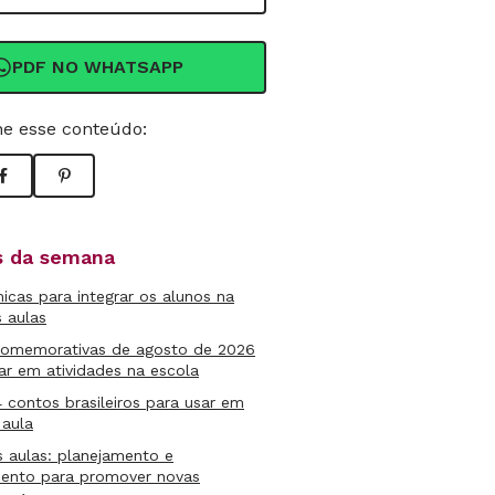
PDF NO WHATSAPP
e esse conteúdo:
as da semana
micas para integrar os alunos na
s aulas
comemorativas de agosto de 2026
ar em atividades na escola
4 contos brasileiros para usar em
 aula
s aulas: planejamento e
mento para promover novas