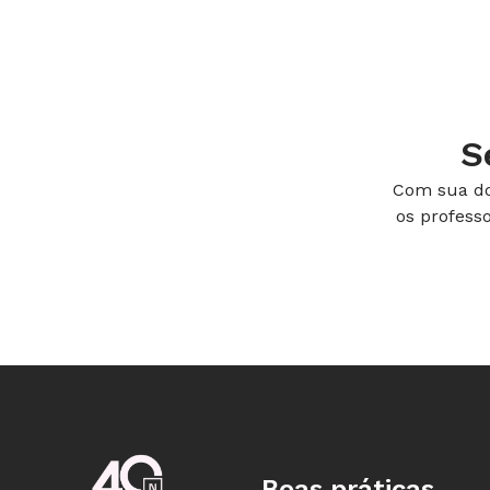
temperatura ideal para a reprodução)
para o fermento), por que a massa cr
açúcar e liberam gás carbônico, respo
que deve-se lavar as mãos ao manuse
mistura).
S
Flexibilização
Com sua do
os profess
Ofereça os textos em braile para o a
pode ter acesso à internet com a aj
Dosvox ou o Jauss. Se necessário, an
aluno desenvolva parte da pesquisa n
produzidos pela turma também sejam 
conte com a ajuda do professor respo
produzir este material. Explique ao 
experimento e deixe que tenha conta
Boas práticas
recolher as amostras. Ao longo da ex