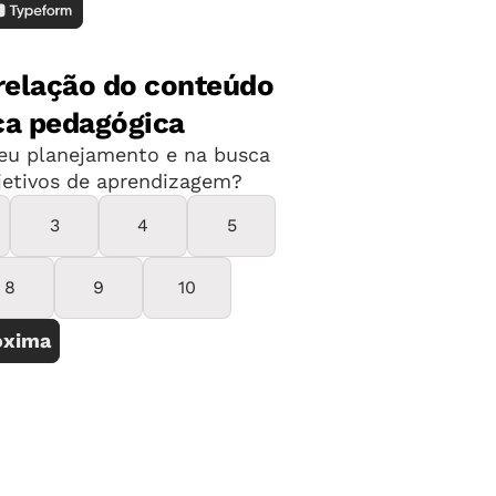
entífica. Se houver acesso à internet,
ciclopédia Britannica
. Divida a sala em
m uma das perguntas debatidas na 1ª
stas encontradas e a produzir um
no mural da sala.
anismos no corpo humano ao preparar
issolva um envelope de gelatina
 por caldo de carne. Despeje uma
inda líquida, em pequenos pratos ou
 mistura terá que ser conservada na
e coberta com filme plástico para evitar