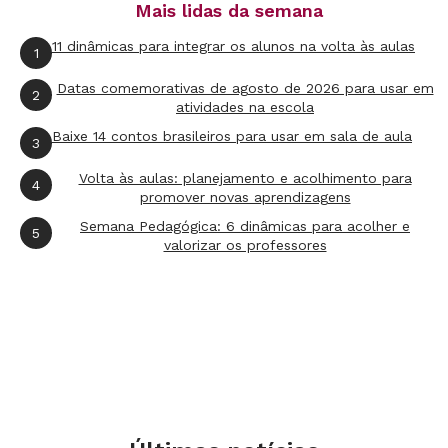
Mais lidas da semana
adaptado em folha de tamanho maior com o
11 dinâmicas para integrar os alunos na volta às aulas
1
mesmo número de quadradinhos, mas
ampliados. Faça pontilhados bem escuros para
Datas comemorativas de agosto de 2026 para usar em
2
atividades na escola
que ele passe o lápis por cima, configurando o
Baixe 14 contos brasileiros para usar em sala de aula
3
quadriculado. Dê a ele mais oportunidade de
aprendizagem pedindo que faça a mesma
Volta às aulas: planejamento e acolhimento para
4
promover novas aprendizagens
atividade junto ao AEE após sua realização em
Semana Pedagógica: 6 dinâmicas para acolher e
5
classe.
valorizar os professores
Deficiências
Visual
Créditos: Atividade inspirada nas Orientaciones
Didácticas para la Enseñanza de la
Multiplicación en los Tres Ciclos de la EGB, de