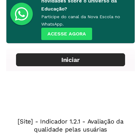
descubram quantos ladrilhos há no retângulo.
novidades sobre o universo da
Educação?
O trabalho com material de apoio pode ajudar
Participe do canal da Nova Escola no
os alunos a identificar a multiplicação nos
WhatsApp.
problemas de organização retangular e não
ACESSE AGORA
somente nos de proporcionalidade. Quem tiver
dificuldade com a organização espacial talvez
não preencha o quadro ordenadamente. A
tendência, porém, é que as crianças aproveitem
todo o espaço do retângulo e façam a contagem
para chegar ao resultado do problema.
Questione: juntar os 10 quadrados de cada uma
das 8 fileiras não é o mesmo que fazer
8 x 10
?
Proponha às crianças que descubram quantos
quadradinhos cabem em outra tabela,
informando apenas que ela tem
7
peças de