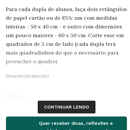
Para cada dupla de alunos, faça dois retângulos
de papel cartão ou de EVA: um com medidas
inteiras -
50 x 40
cm - e outro com dimensões
um pouco maiores -
60 x 50
cm. Corte esse em
quadrados de
5
cm de lado (cada dupla terá
mais quadradinhos do que o necessário para
preencher o quadro).
Desenvolvimento
1ª etapa
Peça que as crianças completem o retângulo
CONTINUAR LENDO
com os quadradinhos como se fossem ladrilhos
em uma superfície. Em seguida, peça que
Quer receber dicas, reflexões e