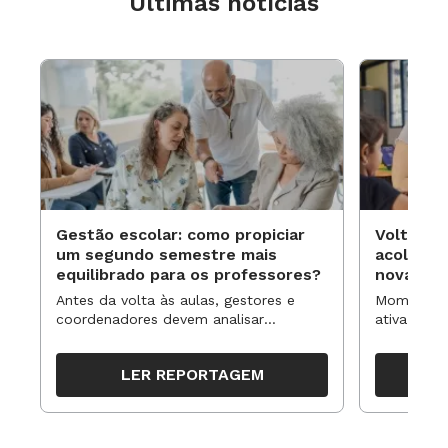
Últimas notícias
Horacio Itzcovich e Claudia Broitman.
Gestão escolar: como propiciar
Volta às
um segundo semestre mais
acolhime
equilibrado para os professores?
novas ap
Antes da volta às aulas, gestores e
Momentos 
coordenadores devem analisar
ativa pode
resultados, definir prioridades e
para reorg
organizar ações para orientar o
propostas
LER REPORTAGEM
trabalho pedagógico ao longo do
período