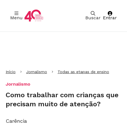
Menu
Buscar
Entrar
Ir para Cabeçalho
Ir para Menu
Ir para conteúdo principal
Ir para Rodapé
Início
Jornalismo
Todas as etapas de ensino
Jornalismo
Como trabalhar com crianças que
precisam muito de atenção?
Carência