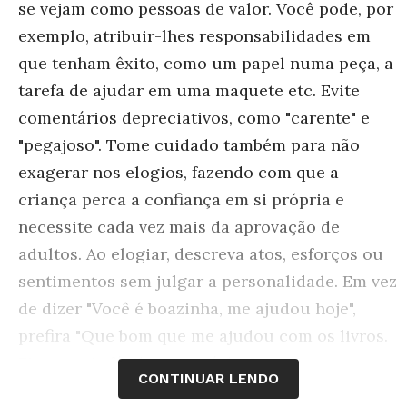
se vejam como pessoas de valor. Você pode, por
exemplo, atribuir-lhes responsabilidades em
que tenham êxito, como um papel numa peça, a
tarefa de ajudar em uma maquete etc. Evite
comentários depreciativos, como "carente" e
"pegajoso". Tome cuidado também para não
exagerar nos elogios, fazendo com que a
criança perca a confiança em si própria e
necessite cada vez mais da aprovação de
adultos. Ao elogiar, descreva atos, esforços ou
sentimentos sem julgar a personalidade. Em vez
de dizer "Você é boazinha, me ajudou hoje",
prefira "Que bom que me ajudou com os livros.
Ficou mais fácil encontrá-los".
CONTINUAR LENDO