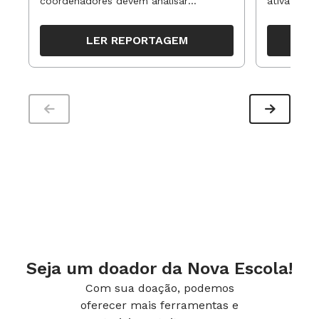
coordenadores devem analisar
ativa pode
resultados, definir prioridades e
para reorg
organizar ações para orientar o
propostas
LER REPORTAGEM
trabalho pedagógico ao longo do
período
Seja um doador da Nova Escola!
Com sua doação, podemos
oferecer mais ferramentas e