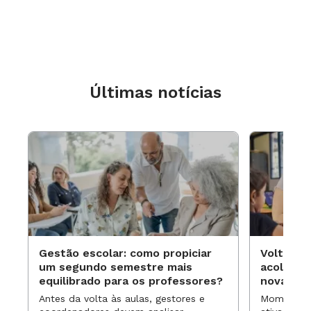
Últimas notícias
Gestão escolar: como propiciar
Volta às
um segundo semestre mais
acolhime
equilibrado para os professores?
novas ap
Antes da volta às aulas, gestores e
Momentos 