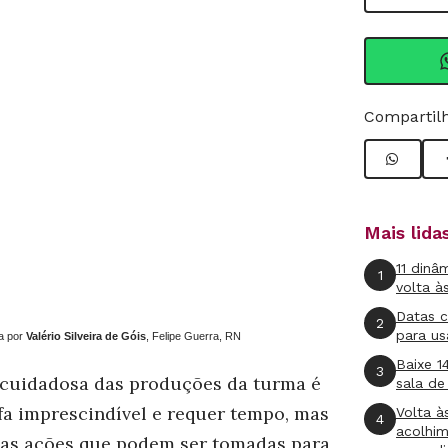
Compartilh
Mais lid
11 dinâ
1
volta à
Datas 
2
para us
a por
Valério Silveira de Góis
, Felipe Guerra, RN
Baixe 1
3
a cuidadosa das produções da turma é
sala de
fa imprescindível e requer tempo, mas
Volta à
4
acolhi
as ações que podem ser tomadas para