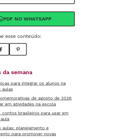
PDF NO WHATSAPP
e esse conteúdo:
as da semana
micas para integrar os alunos na
s aulas
comemorativas de agosto de 2026
ar em atividades na escola
4 contos brasileiros para usar em
 aula
s aulas: planejamento e
mento para promover novas