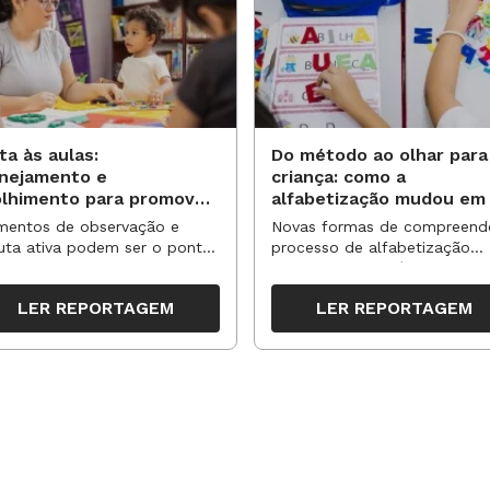
ta às aulas:
Do método ao olhar para
anejamento e
criança: como a
olhimento para promover
alfabetização mudou em
vas aprendizagens
anos?
entos de observação e
Novas formas de compreend
uta ativa podem ser o ponto
processo de alfabetização
partida para reorganizar
influenciaram políticas e
pos, espaços e propostas no
práticas, transformando o en
LER REPORTAGEM
LER REPORTAGEM
undo semestre
da leitura e da escrita