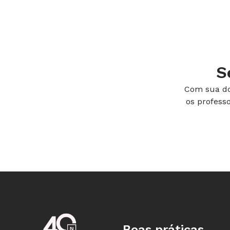
S
Com sua do
os profess
Boas práticas