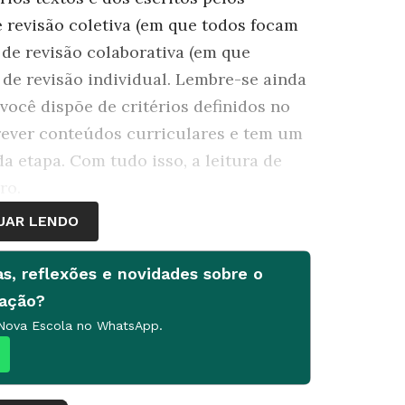
e revisão coletiva (em que todos focam
de revisão colaborativa (em que
de revisão individual. Lembre-se ainda
você dispõe de critérios definidos no
prever conteúdos curriculares e tem um
da etapa. Com tudo isso, a leitura de
ro.
UAR LENDO
as, reflexões e novidades sobre o
cação?
 Nova Escola no WhatsApp.