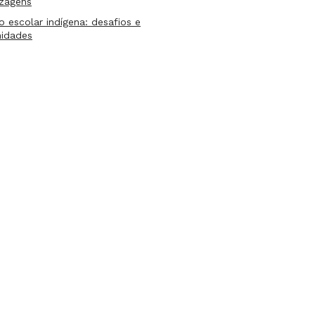
izagens
lo escolar indígena: desafios e
nidades