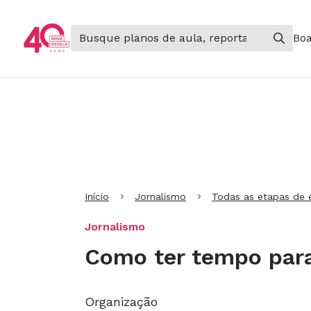
Boa
Ir para Cabeçalho
Ir para Menu
Ir para conteúdo principal
Ir para Rodapé
Início
Jornalismo
Todas as etapas de 
Jornalismo
Como ter tempo para 
Organização