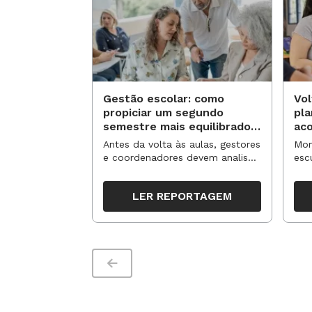
Gestão escolar: como
Vol
propiciar um segundo
pl
semestre mais equilibrado
ac
para os professores?
no
Antes da volta às aulas, gestores
Mom
e coordenadores devem analisar
esc
resultados, definir prioridades e
de 
organizar ações para orientar o
tem
LER REPORTAGEM
trabalho pedagógico ao longo
seg
do período