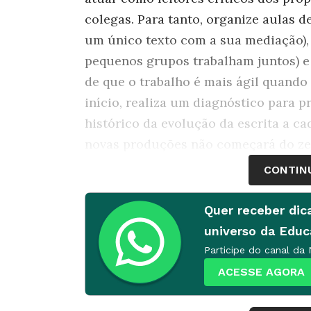
colegas. Para tanto, organize aulas d
um único texto com a sua mediação), 
pequenos grupos trabalham juntos) e 
de que o trabalho é mais ágil quando 
início, realiza um diagnóstico para 
histórico da evolução da escrita a ca
novas produções não começará do ze
CONTIN
Quer receber dic
universo da Edu
Participe do canal da
ACESSE AGORA