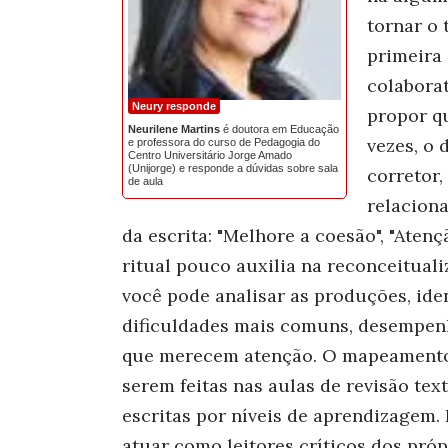
tornar o 
primeira
colaborat
Neury responde
propor q
Neurilene Martins
é doutora em Educação
vezes, o
e professora do curso de Pedagogia do
Centro Universitário Jorge Amado
(Unijorge) e responde a dúvidas sobre sala
corretor,
de aula
relaciona
da escrita: "Melhore a coesão", "Atenç
ritual pouco auxilia na reconceitual
você pode analisar as produções, iden
dificuldades mais comuns, desempenh
que merecem atenção. O mapeamento, 
serem feitas nas aulas de revisão tex
escritas por níveis de aprendizagem.
atuar como leitores críticos dos próp