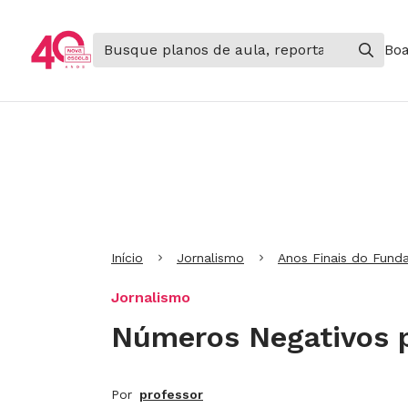
Boa
Ir para Cabeçalho
Ir para Menu
Ir para conteúdo principal
Ir para Rodapé
Início
Jornalismo
Anos Finais do Fund
Jornalismo
Números Negativos 
Por
professor