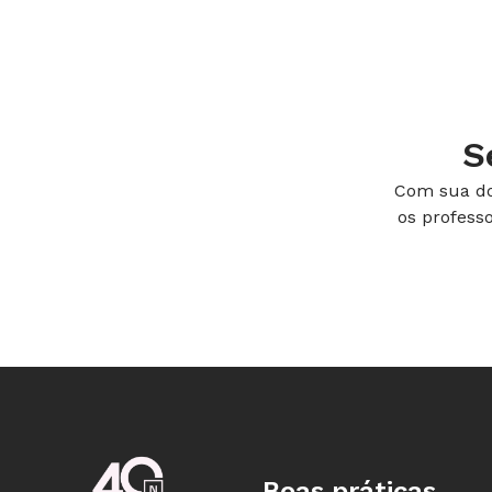
sucessivos saques:
1º saque: R$200,00
2º saque: R$100,00
3º saque: R$300,00
Qual o saldo no banco dessa pessoa 
S
Com sua do
Possíveis soluções para esta situaçã
os profess
- Descontar ou contar pra trás. Isto é
primeiro saque restam R$300,00 na c
R$200,00 na conta e após o terceiro s
R$100,00. Ou seja, o saldo no bando s
4ª etapa
Adaptação do jogo Pega-varetas
Boas práticas