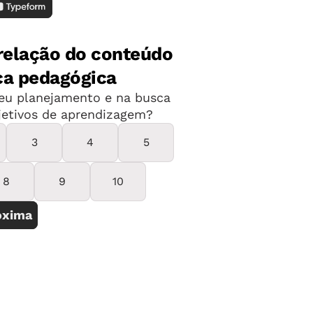
bre a utilização dos números
 circule pela classe, observando como
 cuidado para não dar pistas, de modo
izando seus próprios recursos.
ssor abrirá a discussão entre todos os
iga a forma de representação que
as representações no quadro e em
seria a forma mais adequada.
 temperaturas: