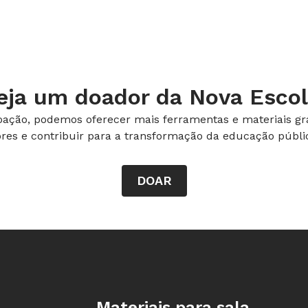
após os saques?.
eja um doador da Nova Escol
ação, podemos oferecer mais ferramentas e materiais gra
o-problema:
ores e contribuir para a transformação da educação públic
, ir diminuindo a cada saque: após o
onta, após o segundo saque restam
DOAR
aque, o saldo fica negativo em
erá de R$100,00.
Rodapé da Nova Escola
Materiais para sala