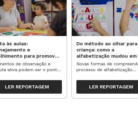
 tabelas ou gráficos que contenham
s alunos se familiarizem com as
Em caso de os alunos não conseguirem
ta às aulas:
Do método ao olhar para
e auxiliar para facilitar o entendimento.
anejamento e
criança: como a
olhimento para promover
alfabetização mudou em
vas aprendizagens
anos?
entos de observação e
Novas formas de compreend
uta ativa podem ser o ponto
processo de alfabetização
partida para reorganizar
influenciaram políticas e
pos, espaços e propostas no
práticas, transformando o en
ente
LER REPORTAGEM
LER REPORTAGEM
undo semestre
da leitura e da escrita
blema a serem resolvidas utilizando a
s.
0 depositados em um banco e faça