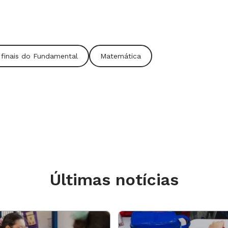
 finais do Fundamental
Matemática
e os alunos
s (em grupos) pesquisem em jornais e
ção dos números negativos.
egistrar através de colagem ou
 pesquisadas.
ara a classe o resultado de sua
Últimas notícias
s números negativos em cada situação.
 selecionadas pelos alunos: manchetes