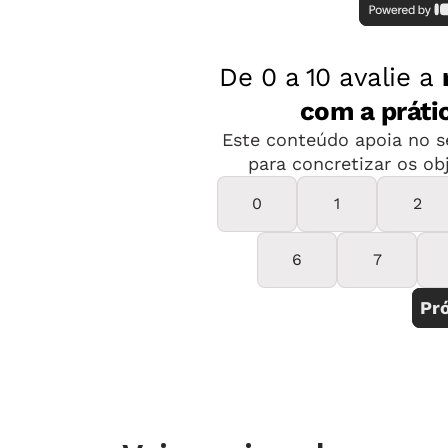
conhecimentos prévios dos alunos so
negativos.
Durante a discussão entre os alunos,
estão resolvendo a questão, tomando
que os alunos façam a atividade util
Após a discussão nos grupos, o profe
alunos, solicitando que cada grupo d
utilizou. O professor então anotará 
seguida discutirá com a classe qual 
Possível forma de representação das
Durante o dia: 10º