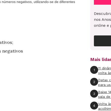
números negativos, utilizando-se de diferentes
Descubra
nos Anos
online e 
tivos;
 negativos
Mais lid
11 dinâ
1
volta à
Datas 
2
para us
Baixe 1
3
sala de
Volta à
4
acolhi