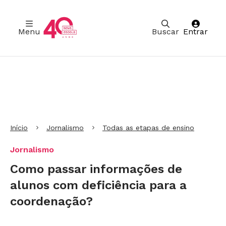
Menu
Buscar
Entrar
Ir para Cabeçalho
Ir para Menu
Ir para conteúdo principal
Ir para Rodapé
Início
Jornalismo
Todas as etapas de ensino
Jornalismo
Como passar informações de
alunos com deficiência para a
coordenação?