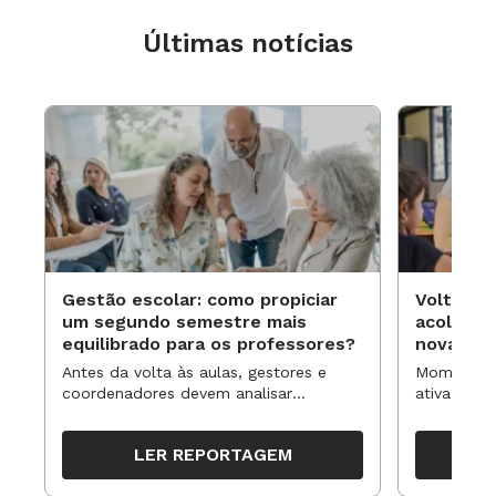
Últimas notícias
Gestão escolar: como propiciar
Volta às
um segundo semestre mais
acolhime
equilibrado para os professores?
novas ap
Antes da volta às aulas, gestores e
Momentos 
coordenadores devem analisar
ativa pode
resultados, definir prioridades e
para reorg
organizar ações para orientar o
propostas
LER REPORTAGEM
trabalho pedagógico ao longo do
período