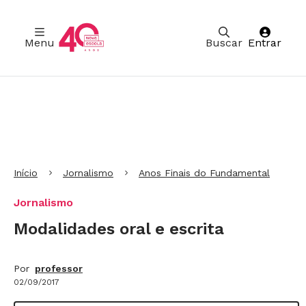
Menu
Buscar
Entrar
Ir para Cabeçalho
Ir para Menu
Ir para conteúdo principal
Ir para Rodapé
Início
Jornalismo
Anos Finais do Fundamental
Jornalismo
Modalidades oral e escrita
Por
professor
02/09/2017