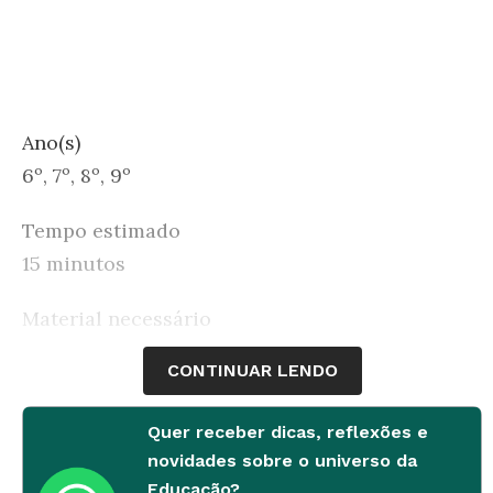
Ano(s)
6º, 7º, 8º, 9º
Tempo estimado
15 minutos
Material necessário
CONTINUAR LENDO
Gravador, lápis, canetas coloridas, papel e
borracha
Quer receber dicas, reflexões e
Desenvolvimento
novidades sobre o universo da
Educação?