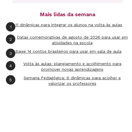
Mais lidas da semana
4ª etapa
11 dinâmicas para integrar os alunos na volta às aulas
1
Nessa fase da edição, peça que a turma
Datas comemorativas de agosto de 2026 para usar em
2
substitua termos vagos por outros mais
atividades na escola
precisos, inverta passagens do texto para
Baixe 14 contos brasileiros para usar em sala de aula
3
torná-lo mais claro e insira sinais de pontuação
Volta às aulas: planejamento e acolhimento para
4
para tentar transmitir as emoções expressas
promover novas aprendizagens
oralmente pelo narrador. Com todas as
Semana Pedagógica: 6 dinâmicas para acolher e
5
valorizar os professores
alterações já feitas, oriente os estudantes a
redigir a versão final considerando todas as
mudanças.
Avaliação