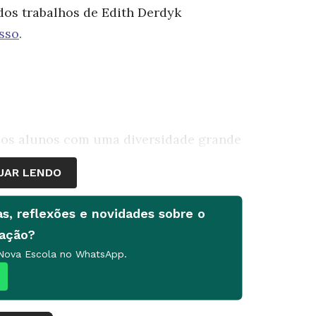
s dos trabalhos de Edith Derdyk
sso
.
elos alunos com uma diversidade grande
c. elabora questionario com as Perguntas
UAR LENDO
sem lápis? se elas já imaginaram como
ente de linhas?. Ensentiva a
as, reflexões e novidades sobre o
s a cria suas proprias artes. Levando
cação?
rgirem, convide-os a usar materiais
 Nova Escola no WhatsApp.
. Os trabalhos comporão uma exposição