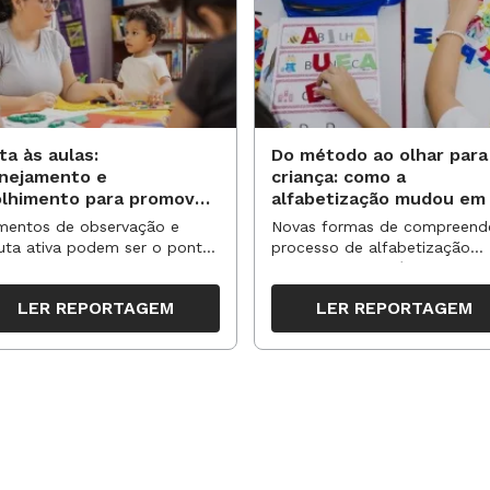
ndas e um texto coletivo para
ta às aulas:
Do método ao olhar para
anejamento e
criança: como a
olhimento para promover
alfabetização mudou em
vas aprendizagens
anos?
entos de observação e
Novas formas de compreend
uta ativa podem ser o ponto
processo de alfabetização
partida para reorganizar
influenciaram políticas e
pos, espaços e propostas no
práticas, transformando o en
LER REPORTAGEM
LER REPORTAGEM
undo semestre
da leitura e da escrita
experimentam os materiais. Organize
as falem sobre as suas produções e
 colegas. O objetivo é perceber o
 desenho para explorar diferentes
, ampliando o repertório.