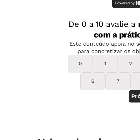
2ª etapa
Contar que Pablo Picasso criou muit
Convide a turma para transformar di
uma linha.
3ª etapa
Exponha os desenhos da aula anterio
estudantes e peça que contem como f
4ª etapa
Ofereça 1 metro de barbante ou lã pa
experimentem desenhar com esse mat