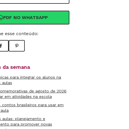
PDF NO WHATSAPP
e esse conteúdo:
as da semana
micas para integrar os alunos na
s aulas
comemorativas de agosto de 2026
ar em atividades na escola
4 contos brasileiros para usar em
 aula
s aulas: planejamento e
mento para promover novas