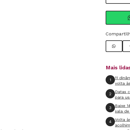
Compartilh
Mais lid
11 dinâ
1
volta à
Datas 
2
para us
Baixe 1
3
sala de
Volta à
4
acolhi