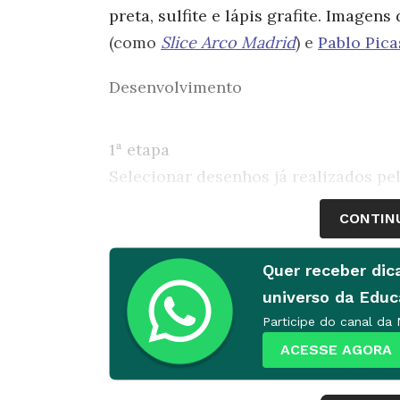
preta, sulfite e lápis grafite. Imagen
(como
Slice Arco Madrid
) e
Pablo Pica
Desenvolvimento
1ª etapa
Selecionar desenhos já realizados p
de linhas: curvas, retas, cruzadas et
CONTIN
como poderiam desenhar se não tives
seriam as coisas se fossem feitas som
Quer receber dic
criatividade de cada aluno levando- o
universo da Edu
em consideração as hipóteses que su
Participe do canal da
inusitados e registrar os resultados
ACESSE AGORA
para a comunidade escolar.