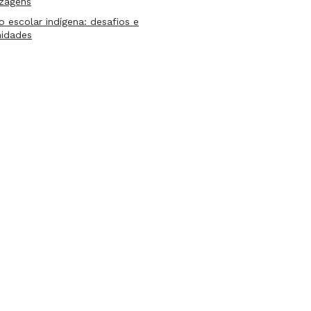
izagens
lo escolar indígena: desafios e
nidades