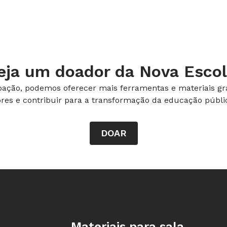
 discussão em sala ao contar que
Para ajudá-lo nesta sequência, imprima
lte as linhas com cola de relevo. O
eja um doador da Nova Escol
o normalmente e o registro das linhas
e relevo. Amplie o tempo de realização
ação, podemos oferecer mais ferramentas e materiais gra
ores e contribuir para a transformação da educação públic
erceber os desenhos dos colegas. Todas
 objetos da escola em grupos, para que
DOAR
e com o AEE para que o aluno escreva
ssora da Escola da Vila, em São Paulo,
Rodapé da Nova Escola
Materiais para sala