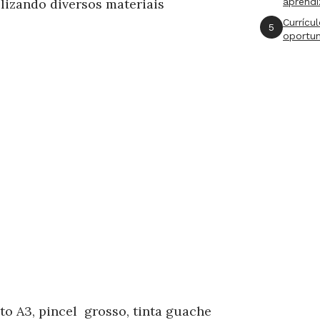
lizando diversos materiais
aprend
Currícu
5
oportu
to A3, pincel grosso, tinta guache