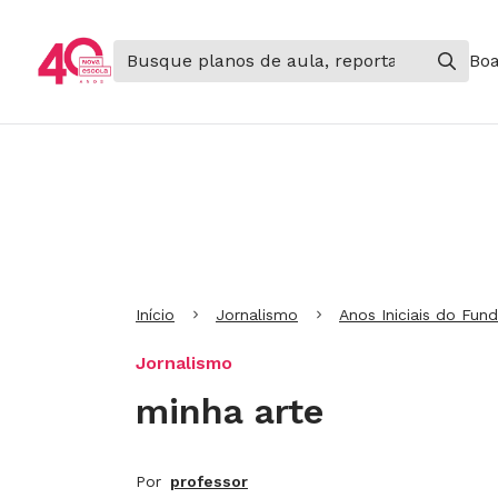
Boa
Ir para Cabeçalho
Ir para Menu
Ir para conteúdo principal
Ir para Rodapé
Início
Jornalismo
Anos Iniciais do Fun
Jornalismo
minha arte
Por
professor