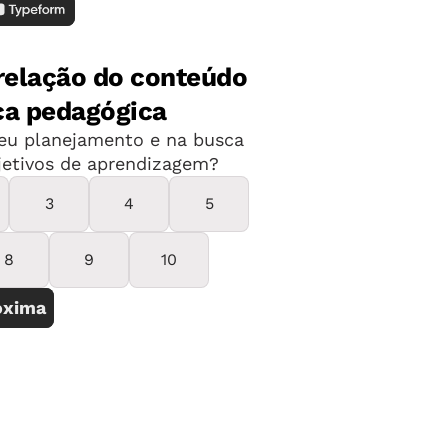
as obras assim e mostre as imagens.
ferentes objetos em desenhos com só
r no mural para a apreciação dos
izeram.
ra cada criança. Sugira que
erial. Enquanto os estudantes