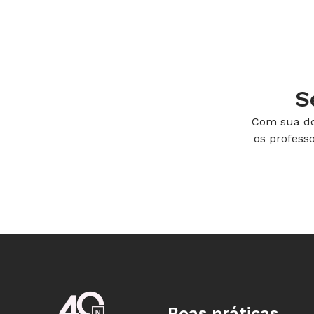
Flexibilização
O aluno cego contribui muito para a
materiais ele utiliza para desenhar. 
as imagens feitas por Picasso e ressa
S
trabalho com barbantes é desenvolvid
pode ser feito com canudos ou cola d
Com sua do
os profess
das etapas para que o aluno possa p
as crianças devem explorar espaços e
o aluno com DV exercite o tato. Cont
as legendas em braile.
Deficiências
Visual
Créditos: Karen Amar Formação: Profe
Boas práticas