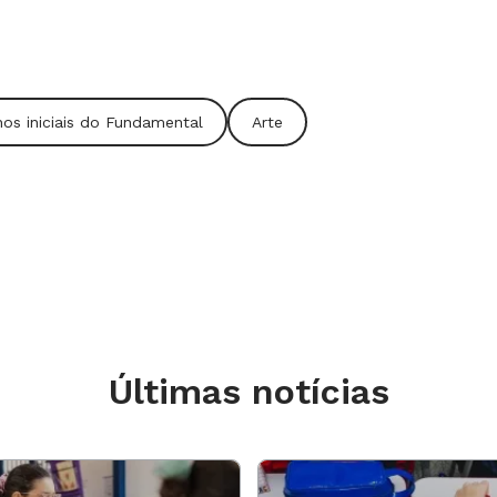
afe os desenhos.
nos iniciais do Fundamental
Arte
ith Derdyk. Deixe que os estudantes
ado por ela e fale sobre o desenho,
e em pequenos grupos para que
ueiram produzir uma obra dessa
nhe a turma fotografando. Depois,
entar sobre os desenhos realizados
Últimas notícias
equenos a organizar a mostra. Peça que