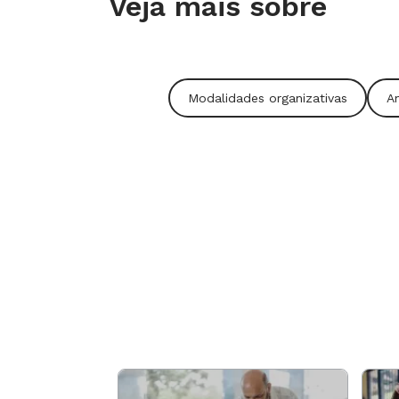
Veja mais sobre
produzem, caminhe pela sala e fotogr
5ª etapa
Modalidades organizativas
A
Apresente imagens do trabalho de Ed
comentem sobre o procedimento utiliz
que é tridimensional. Divida a class
escolham um lugar da escola onde q
natureza com lã ou barbante. Acompa
convide todos a visitar o local e com
pelos colegas.
6ª etapa
Aguarde a tinta secar e convide os p