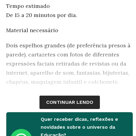
Tempo estimado
De 15 a 20 minutos por dia.
Material necessário
Dois espelhos grandes (de preferência presos à
parede), cartazetes com fotos de diferentes
expressões faciais retiradas de revistas ou da
internet, aparelho de som, fantasias, bijuterias,
chapéus, maquiagem infantil e colchonete.
Desenvolvimento
CONTINUAR LENDO
1ª etapa
Quer receber dicas, reflexões e
Todas as atividades devem ser feitas em frente
novidades sobre o universo da
Educação?