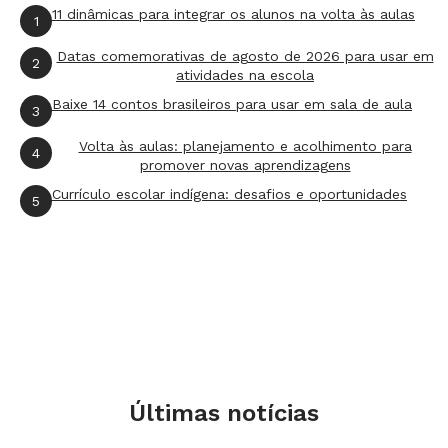
Atividade 5
11 dinâmicas para integrar os alunos na volta às aulas
1
Hora do faz-de-conta: sugira que cada um
Datas comemorativas de agosto de 2026 para usar em
escolha se quer brincar de casinha, fantasiar-se
2
atividades na escola
ou maquiar-se. Ofereça novas possibilidades de
Baixe 14 contos brasileiros para usar em sala de aula
3
acessórios e de brincadeiras.
Volta às aulas: planejamento e acolhimento para
4
promover novas aprendizagens
Currículo escolar indígena: desafios e oportunidades
5
Avaliação
Observar se houve concentração, interação
com o espelho e com os colegas e exploração
dos gestos e materiais. Demais avaliações serão
feitas no decorrer das atividades.
Flexibilização
Últimas notícias
Tocar as diferentes partes do corpo é muito
importante para a criança com deficiência