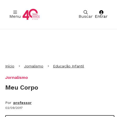
Menu
Buscar
Entrar
Ir para Cabeçalho
Ir para Menu
Ir para conteúdo principal
Ir para Rodapé
Início
Jornalismo
Educação Infantil
Jornalismo
Meu Corpo
Por
professor
02/09/2017