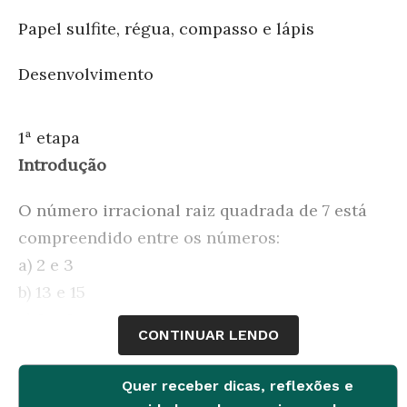
Papel sulfite, régua, compasso e lápis
Desenvolvimento
1ª etapa
Introdução
O número irracional raiz quadrada de 7 está
compreendido entre os números:
a) 2 e 3
b) 13 e 15
c) 3 e 6
CONTINUAR LENDO
d) 6 e 8
Quer receber dicas, reflexões e
Esta é uma questão típica da Prova Brasil de