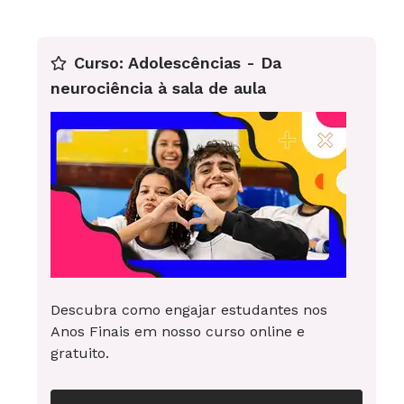
números irracionais na reta numérica ao
trabalho com o Teorema de Pitágoras. Para
Curso: Adolescências - Da
realizá-la, é preciso utilizar régua e compasso.
neurociência à sala de aula
Vamos usar o valor apenas para ilustrar o
método.
Descubra como engajar estudantes nos
Anos Finais em nosso curso online e
gratuito.