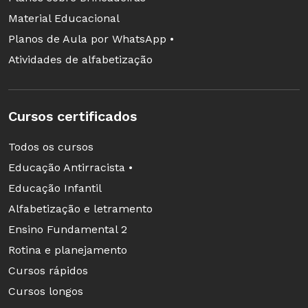
Material Educacional
Planos de Aula por WhatsApp •
Atividades de alfabetização
Cursos certificados
Todos os cursos
Peça para os estudantes localizarem esse valor
Educação Antirracista •
no eixo das abscissas. Eles deverão abrir o
Educação Infantil
compasso na distância AE. A intersecção com o
Alfabetização e letramento
eixo x (ponto P) determinará a localização na
Ensino Fundamental 2
reta numérica, do número irracional raiz
Rotina e planejamento
quadrada de 7. Nesse momento, você poderá
Cursos rápidos
mostrar a aproximação entre inteiros,
Cursos longos
verificando que a raiz procurada encontra-se