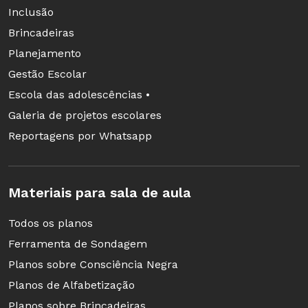
Inclusão
Brincadeiras
Agora a classe deverá estudar o triângulo ADE.
Planejamento
Aponte as medidas dos catetos DE = raiz
Gestão Escolar
quadrada de 6 = 2,45 e AD = 1. Aplicando-se o
Escola das adolescências •
Teorema de Pitágoras no triângulo ADE, a
Galeria de projetos escolares
turma descobrirá que a hipotenusa AE mede
Reportagens por Whatsapp
raiz quadrada de 7 , que é o valor procurado.
Materiais para sala de aula
Todos os planos
Ferramenta de Sondagem
Planos sobre Consciência Negra
Planos de Alfabetização
Planos sobre Brincadeiras