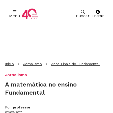
Menu
Buscar
Entrar
Ir para Cabeçalho
Ir para Menu
Ir para conteúdo principal
Ir para Rodapé
Início
Jornalismo
Anos Finais do Fundamental
Jornalismo
A matemática no ensino
Fundamental
Por
professor
02/09/2017