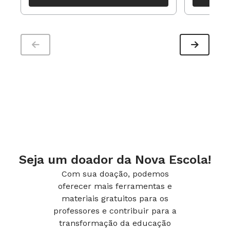
período
Seja um doador da Nova Escola!
Com sua doação, podemos
oferecer mais ferramentas e
materiais gratuitos para os
Mostre aos alunos que, no triângulo DEO, há
professores e contribuir para a
EO = 3,5 (raio da semicircunferênica), DO = 2,5
transformação da educação