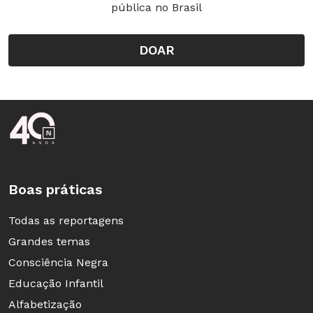
(ver escala do eixo x). Ao aplicar o Teorema de
pública no Brasil
Pitágoras, será encontrada a medida DE = raiz
quadra de 6 = 2,45.
DOAR
Rodapé da Nova Escola
Boas práticas
Todas as reportagens
Grandes temas
Consciência Negra
Educação Infantil
Alfabetização