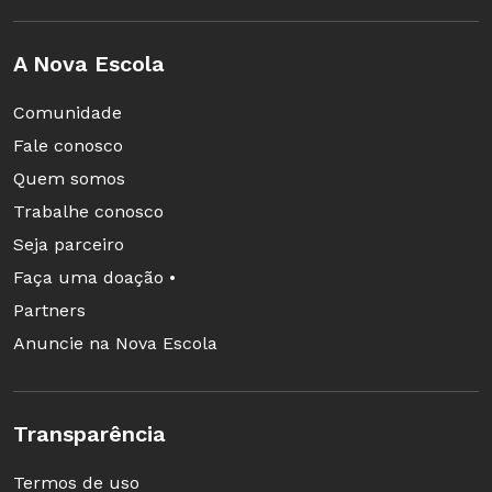
entre 2 e 3. (4 < 7 < 9 ).
A Nova Escola
Comunidade
Fale conosco
Avaliação
Quem somos
Essa atividade permite avaliar conteúdos como
Trabalhe conosco
o Teorema de Pitágoras e os números
Seja parceiro
quadrados perfeitos. A aula traz novos sentidos
Faça uma doação •
ao número irracional, mostrando ao mesmo
Partners
tempo sua existência e sua localização na reta
Anuncie na Nova Escola
numérica.
Créditos: Luciana Moura Formação: Professora
Transparência
de Matemática
Termos de uso