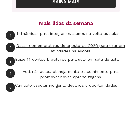
SAIBA MAIS
Mais lidas da semana
Inicialmente, peça para a turma construir um
11 dinâmicas para integrar os alunos na volta às aulas
1
plano cartesiano e, em seguida, traçar uma
Datas comemorativas de agosto de 2026 para usar em
2
semicircunferência de raio 7, de modo que as
atividades na escola
extremidades do diâmetro sejam os pontos de
Baixe 14 contos brasileiros para usar em sala de aula
3
coordenadas (0;0) e (7;0). Assim, o centro da
Volta às aulas: planejamento e acolhimento para
4
circunferência estará sobre x =7/2 = 3,5.
promover novas aprendizagens
Currículo escolar indígena: desafios e oportunidades
5