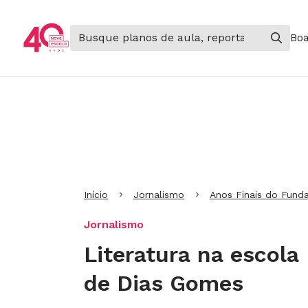
Boa
Ir para Cabeçalho
Ir para Menu
Ir para conteúdo principal
Ir para Rodapé
Início
Jornalismo
Anos Finais do Fund
Jornalismo
Literatura na escola 
de Dias Gomes