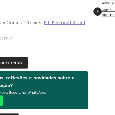
aprend
Currícu
5
oportu
Dias Gomes. 176 págs.
Ed. Bertrand Brasil
,
ternet
UAR LENDO
de 16 sequências didáticas que formam
as, reflexões e novidades sobre o
a o Ensino Fundamental II.
cação?
 Nova Escola no WhatsApp.
ção