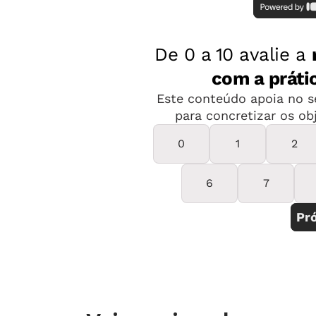
Lance a pergunta à classe:
- Você já ouviu falar do autor Dias
escreveu?
Apresente o autor à turma.
Dias Gomes
A obra "O Pagador de Promessas", de
Teatro, desde sua estreia em 1960 no
obra é mundialmente conhecida em su
Anselmo Duarte, que recebeu nove pr
dentre eles a Palma de Ouro no Festi
Seu autor, Alfredo de Freitas Dias G
dramaturgo, escrevendo "A invasão", "O
Rei de Ramos", mas se popularizou c