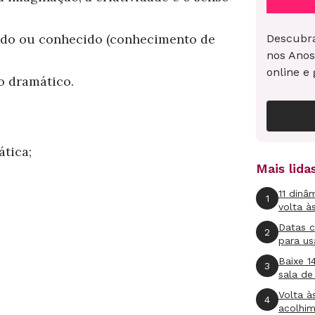
vido ou conhecido (conhecimento de
Descubra
nos Anos
online e 
o dramático.
ática;
Mais lid
11 dinâ
1
volta à
Datas 
2
para us
Baixe 1
3
sala de
Volta à
4
acolhi