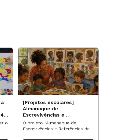
 a
[Projetos escolares]
[Projetos es
Almanaque de
Saberes qui
 40
Escrevivências e
identidade 
Referências da Nossa
étnico-racia
er o
O projeto “Almanaque de
O projeto “Sab
Turma
escolar
Escrevivências e Referências da
identidade e e
Nossa Turma” propõe uma
racial no currí