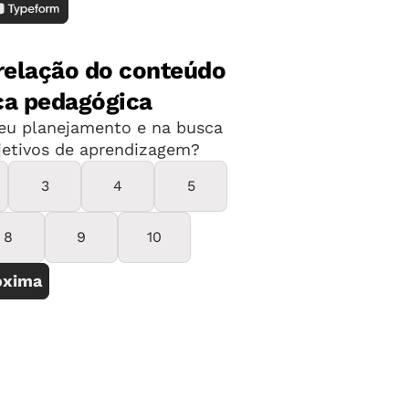
 Gomes? Conhece alguma obra que ele
 Dias Gomes, recebeu sete prêmios de
 Teatro Brasileiro de Comédia. Essa
a versão cinematográfica, dirigida por
êmios nacionais e internacionais,
val de Cannes de 1962.
omes, destacou-se na Literatura como
 Santo Inquérito", "As primícias" e "O
omo autor de telenovelas e como esposo