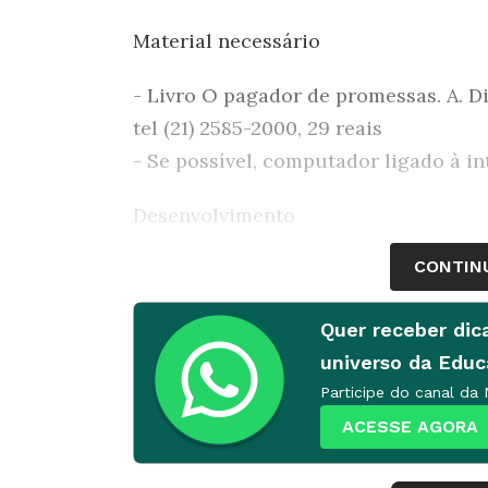
Material necessário
- Livro
O pagador de promessas
. A. 
tel (21) 2585-2000, 29 reais
- Se possível, computador ligado à in
Desenvolvimento
CONTIN
1ª etapa
Este conteúdo é parte de uma série 
Quer receber dic
um programa de leitura literária par
universo da Edu
Participe do canal da
ACESSE AGORA
Antecipação/Motivação/Sensibiliza