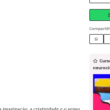
Compartilh
Curs
neuroci
a imaginação, a criatividade e o senso