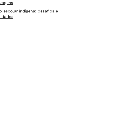
izagens
lo escolar indígena: desafios e
nidades