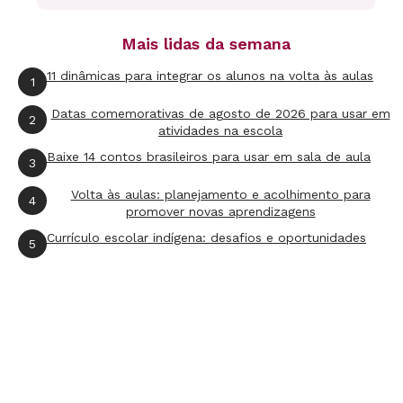
observadas pelos alunos. Amplie o
Mais lidas da semana
conhecimento dos alunos sobre a linguagem
utilizada para escrever uma carta tradicional e
11 dinâmicas para integrar os alunos na volta às aulas
1
uma mensagem enviada pela Internet. Peça que
Datas comemorativas de agosto de 2026 para usar em
2
os alunos escrevam uma carta para um colega
atividades na escola
de outra classe ou escola, convidando-o para
Baixe 14 contos brasileiros para usar em sala de aula
3
participar de um projeto de troca de
Volta às aulas: planejamento e acolhimento para
4
correspondência eletrônica. Sistematize os
promover novas aprendizagens
conteúdos discutidos com essa atividade.
Currículo escolar indígena: desafios e oportunidades
5
Créditos: Celina Fernandes Formação:
Coordenadora e assessora educacional