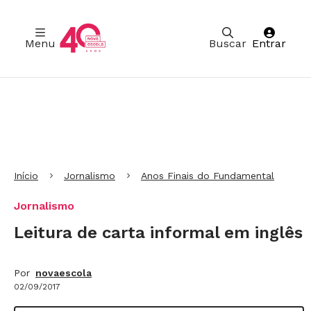
Menu
Buscar
Entrar
Ir para Cabeçalho
Ir para Menu
Ir para conteúdo principal
Ir para Rodapé
Início
Jornalismo
Anos Finais do Fundamental
Jornalismo
Leitura de carta informal em inglês
Por
novaescola
02/09/2017