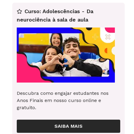
divisão do assunto em parágrafos e para a
Curso: Adolescências - Da
indicação dos mesmos.
neurociência à sala de aula
Discuta o uso dos tempos verbais e marque
a diferença entre o uso do presente
simples e do presente contínuo.
Peça que os alunos identifiquem os
advérbios utilizados pelo autor do texto e
sua relação com o uso dos tempos verbais.
Descubra como engajar estudantes nos
Anos Finais em nosso curso online e
Avaliação
gratuito.
Peça que os alunos reescrevam a carta da
melhor forma para que ela seja enviada por e-
SAIBA MAIS
mail (exercício 2). Comente as diferenças