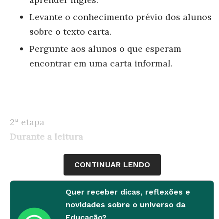
Levante o conhecimento prévio dos alunos
sobre o texto carta.
Pergunte aos alunos o que esperam
encontrar em uma carta informal.
2ª etapa
Durante a leitura
Peça que os alunos identifiquem os
CONTINUAR LENDO
elementos que compõem o texto (endereço,
data, saudação, corpo do texto, conclusão
Quer receber dicas, reflexões e
e assinatura).
novidades sobre o universo da
Educação?