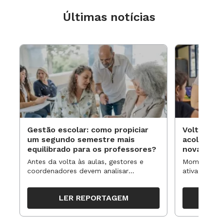
Últimas notícias
Gestão escolar: como propiciar
Volta às
um segundo semestre mais
acolhime
equilibrado para os professores?
novas ap
Antes da volta às aulas, gestores e
Momentos 
coordenadores devem analisar
ativa pode
resultados, definir prioridades e
para reorg
organizar ações para orientar o
propostas
LER REPORTAGEM
trabalho pedagógico ao longo do
período