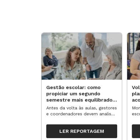
Gestão escolar: como
Vol
propiciar um segundo
pl
semestre mais equilibrado
ac
para os professores?
no
Antes da volta às aulas, gestores
Mom
e coordenadores devem analisar
esc
resultados, definir prioridades e
de 
organizar ações para orientar o
tem
LER REPORTAGEM
trabalho pedagógico ao longo
seg
do período