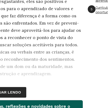
gastantes, eles são positivos e
aprend
Currícu
os para o aprendizado de valores e
5
oportu
 que faz diferença é a forma como os
s são enfrentados. Em vez de preveni-
cente deve aproveitá-los para ajudar os
s a reconhecer o ponto de vista do
uscar soluções aceitáveis para todos.
icas ou verbais entre as crianças, é
e o reconhecimento dos sentimentos.
to de um dom ou da maturidade, mas
strução e aprendizagem.
UAR LENDO
as, reflexões e novidades sobre o