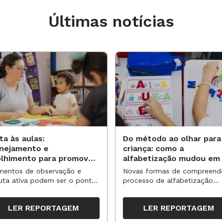
Últimas notícias
ta às aulas:
Do método ao olhar para
anejamento e
criança: como a
olhimento para promover
alfabetização mudou em
vas aprendizagens
anos?
entos de observação e
Novas formas de compreend
uta ativa podem ser o ponto
processo de alfabetização
partida para reorganizar
influenciaram políticas e
pos, espaços e propostas no
práticas, transformando o en
LER REPORTAGEM
LER REPORTAGEM
undo semestre
da leitura e da escrita