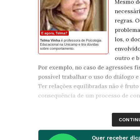
Mesmo des
necessári
regras. O
problema
E agora, Telma?
los, o do
Telma Vinha
é professora de Psicologia
Educacional na Unicamp e tira dúvidas
envolvido
sobre comportamento.
outro e b
Por exemplo, no caso de agressões fís
possível trabalhar o uso do diálogo 
Ter relações equilibradas não é fru
consequência de um processo de con
CONTIN
Quer receber dic