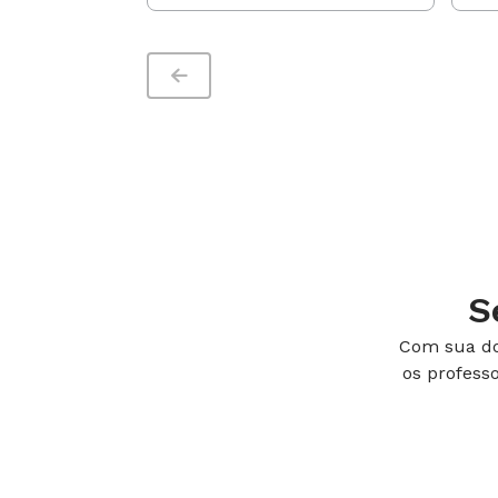
S
Com sua do
os profess