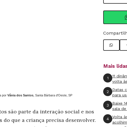
Compartilh
Mais lid
11 dinâ
1
volta à
Datas 
2
para us
a por
Vânia dos Santos
, Santa Bárbara d'Oeste, SP
Baixe 1
3
sala de
tos são parte da interação social e nos
Volta à
4
s do que a criança precisa desenvolver.
acolhi