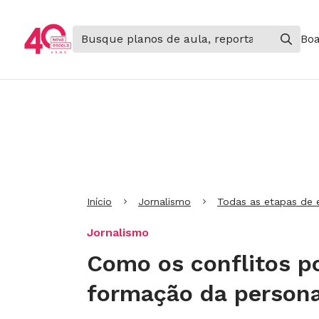
Boa
Ir para Cabeçalho
Ir para Menu
Ir para conteúdo principal
Ir para Rodapé
Início
Jornalismo
Todas as etapas de 
Jornalismo
Como os conflitos p
formação da persona