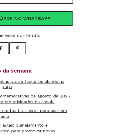
PDF NO WHATSAPP
e esse conteúdo:
as da semana
micas para integrar os alunos na
s aulas
comemorativas de agosto de 2026
ar em atividades na escola
4 contos brasileiros para usar em
 aula
s aulas: planejamento e
mento para promover novas