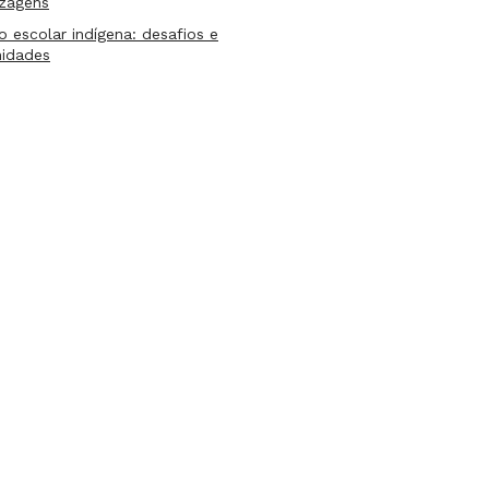
izagens
lo escolar indígena: desafios e
nidades