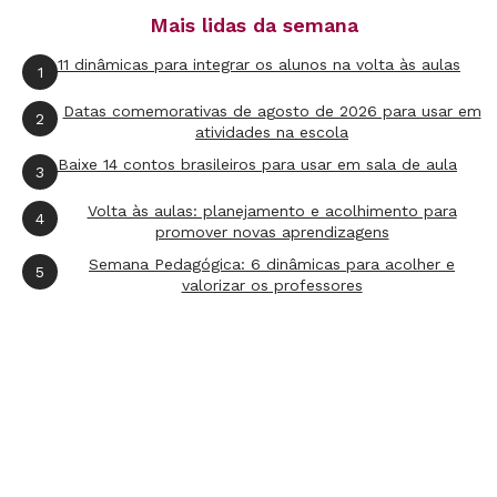
valem menos que as menores. Cada equipe vai
Mais lidas da semana
traçar uma estratégia, levando em conta a
11 dinâmicas para integrar os alunos na volta às aulas
relação entre a dificuldade da jogada e a
1
pontuação que pode obter.
Datas comemorativas de agosto de 2026 para usar em
2
atividades na escola
Baixe 14 contos brasileiros para usar em sala de aula
3
4ª etapa
Volta às aulas: planejamento e acolhimento para
4
promover novas aprendizagens
Para que a turma melhore o passe, apresente
Semana Pedagógica: 6 dinâmicas para acolher e
uma nova regra: a bola não pode cair no chão
5
valorizar os professores
durante os arremessos. Quem errar perde a
posse da bola. Dessa forma, os alunos ficam
atentos à força e à precisão do lance.
5ª etapa