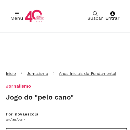
Menu
Buscar
Entrar
Ir para Cabeçalho
Ir para Menu
Ir para conteúdo principal
Ir para Rodapé
Início
Jornalismo
Anos Iniciais do Fundamental
Jornalismo
Jogo do "pelo cano"
Por
novaescola
02/09/2017