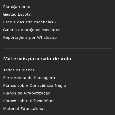
Crianças com deficiência intelectual costumam
Planejamento
ter boa capacidade de memorização,
Gestão Escolar
especialmente diante da repetição.
Escola das adolescências •
Deficiências
Galeria de projetos escolares
Intelectual
Reportagens por Whatsapp
Créditos: Mauro Henrique André Formação:
Doutorando em Educação Física pela
Materiais para sala de aula
Universidade de Auburn, nos Estados Unidos.
Todos os planos
Ferramenta de Sondagem
Planos sobre Consciência Negra
Planos de Alfabetização
Planos sobre Brincadeiras
Material Educacional