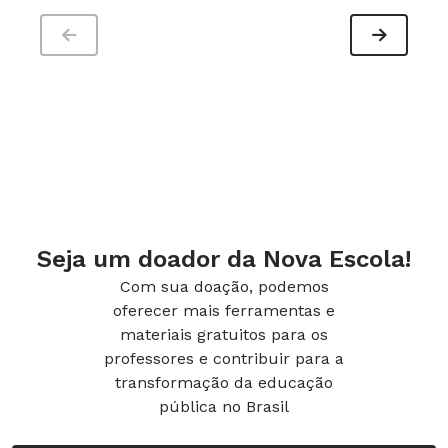
de tempo.
Avaliação
Ao fim de cada aula, questione os estudantes
relacionando as perguntas com os objetivos
estabelecidos: como deram apoio aos colegas?
O que aprenderam sobre a ocupação do
espaço? Notaram que os passes melhoraram?
Seja um doador da Nova Escola!
Que estratégias adotaram? Faça fichas de
Com sua doação, podemos
observação individuais em cada etapa,
oferecer mais ferramentas e
materiais gratuitos para os
relatando os acertos, as dificuldades e o
professores e contribuir para a
comportamento dos alunos.
transformação da educação
pública no Brasil
Flexibilização