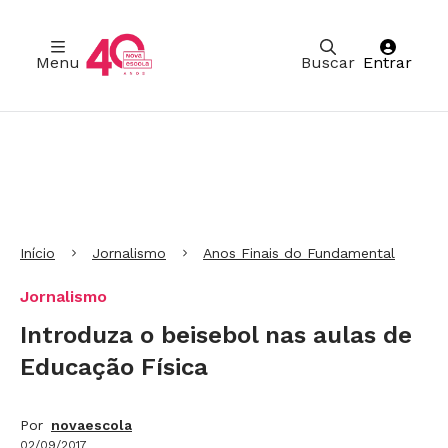
Menu
Buscar
Entrar
Ir para Cabeçalho
Ir para Menu
Ir para conteúdo principal
Ir para Rodapé
Início
Jornalismo
Anos Finais do Fundamental
Jornalismo
Introduza o beisebol nas aulas de
Educação Física
Por
novaescola
02/09/2017