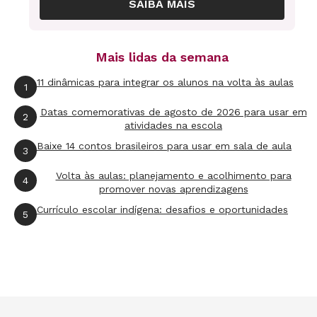
SAIBA MAIS
apresentar o que investigaram para a turma. Os
temas podem ser: regras principais, histórico,
materiais, vestimentas usadas (e suas funções),
Mais lidas da semana
países onde é mais praticado, curiosidades,
11 dinâmicas para integrar os alunos na volta às aulas
1
beisebol no Brasil e função dos jogadores. Na
ausência de internet, vá à biblioteca ou leve
Datas comemorativas de agosto de 2026 para usar em
2
atividades na escola
materiais selecionados previamente sobre o
Baixe 14 contos brasileiros para usar em sala de aula
3
assunto e distribua para que o grupo pesquise.
Depois da socialização das pesquisas, realize
Volta às aulas: planejamento e acolhimento para
4
promover novas aprendizagens
uma roda de conversa com os alunos para
Currículo escolar indígena: desafios e oportunidades
5
sistematizar as informações. Pergunte quais
chamaram mais atenção. Coloque-se à
disposição para esclarecer eventuais dúvidas.