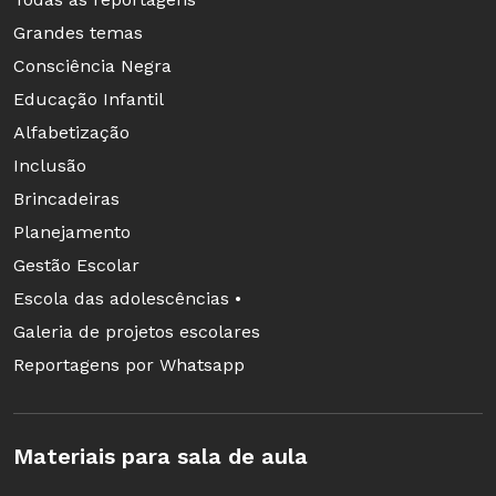
número de
innings
para dar tempo de todos
Grandes temas
jogarem em uma aula, número maior de
Consciência Negra
jogadores para que todos possam vivenciar ao
Educação Infantil
mesmo tempo, modificação do espaço etc.
Alfabetização
Pergunte para os alunos o que poderia ser
Inclusão
modificado e teste as sugestões com eles em
Brincadeiras
aula para ver se essas modificações trazem
Planejamento
benefícios para o desenvolvimento do jogo e
Gestão Escolar
para a aprendizagem da turma.
Escola das adolescências •
Galeria de projetos escolares
Reportagens por Whatsapp
6ª etapa
Sugira aos alunos um festival de beisebol, onde
todos participariam da criação e execução de
Materiais para sala de aula
todo o processo. Com base nas regras oficiais