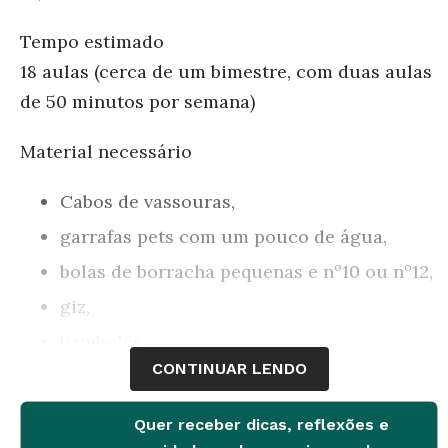
Tempo estimado
18 aulas (cerca de um bimestre, com duas aulas
de 50 minutos por semana)
Material necessário
Cabos de vassouras,
garrafas pets com um pouco de água,
bolas de borracha pequenas e nº10 ou nº12,
giz,
bambolês,
CONTINUAR LENDO
cones,
coletes,
Quer receber dicas, reflexões e
computadores com acesso à internet,