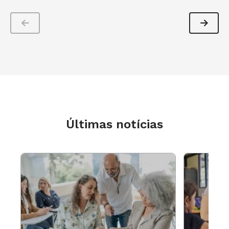
exercício de imaginação: o que poderia ter
acontecido caso a família real portuguesa não
viesse para o Brasil. O texto trata também de
acontecimentos europeus que antecederam a
Independência do Brasil e, por isso, pode ser
uma excelente fonte de informações tanto para
os alunos como para o professor. O mapa é uma
boa ferramenta pois retrata a atual
Últimas notícias
configuração política do território americano e
faz referência à antiga demarcação colonial
portuguesa.
O segundo mapa foi retirado da enciclopédia
eletrônica livre, a Wikipédia, no verbete "Brasil