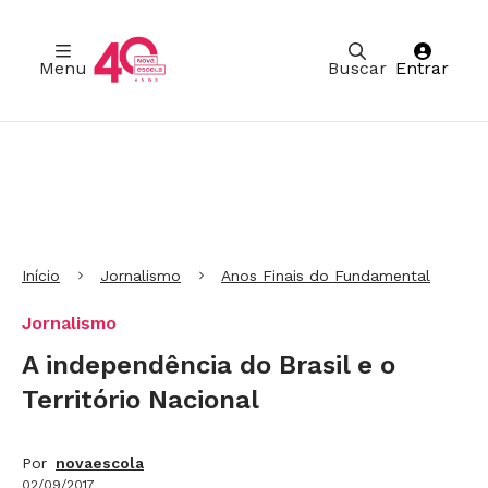
Menu
Buscar
Entrar
Ir para Cabeçalho
Ir para Menu
Ir para conteúdo principal
Ir para Rodapé
Início
Jornalismo
Anos Finais do Fundamental
Jornalismo
A independência do Brasil e o
Território Nacional
Por
novaescola
02/09/2017