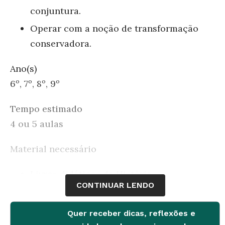
conjuntura.
Operar com a noção de transformação
conservadora.
Ano(s)
6º, 7º, 8º, 9º
Tempo estimado
4 ou 5 aulas
Material necessário
Livros didáticos de História
CONTINUAR LENDO
Mapas históricos e políticos atuais da
América do Sul
Quer receber dicas, reflexões e