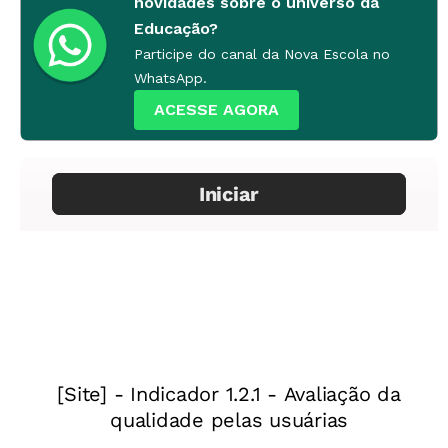
novidades sobre o universo da
Desenvolvimento
Educação?
Participe do canal da Nova Escola no
WhatsApp.
1ª etapa
ACESSE AGORA
Introdução
O estudo do processo de Independência do
Brasil, que tem um importante ponto de
inflexão em 1822, é uma boa oportunidade para
aguçar o olhar do estudante para uma
importante questão: o tamanho do Brasil. Se
observarmos o mapa da América Latina atual,
veremos que o território brasileiro é
consideravelmente maior do que os territórios
nacionais dos países de língua castelhana, por
exemplo. Por que será que, historicamente, os
antigos territórios coloniais ibéricos na