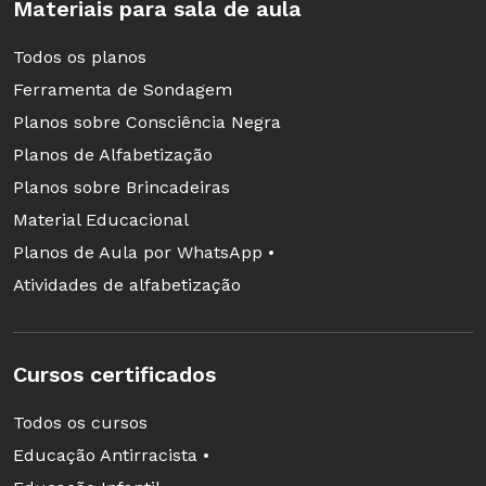
Materiais para sala de aula
algumas perguntas de identificação de
informações (relativas ao mapa real e atual das
Todos os planos
Américas do Sul e Central): em quantos países
Ferramenta de Sondagem
cada colônia se transformou? Desses países,
Planos sobre Consciência Negra
qual é o maior? E qual é o menor? Em que
Planos de Alfabetização
antiga colônia eles se situam?
Planos sobre Brincadeiras
Material Educacional
Planos de Aula por WhatsApp •
A partir daqui é possível começar a questionar
Atividades de alfabetização
os alunos: "de onde José Murilo de Carvalho
tirou a ideia de que o Brasil estaria dividido em
vários países caso a família real portuguesa
Cursos certificados
não tivesse vindo para cá?"
Todos os cursos
Educação Antirracista •