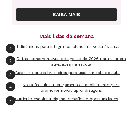
Portuguesa. E mesmo depois de 1822, a
Independência não foi aceita de imediato em
SAIBA MAIS
todas as partes do novo país que se estava
criando.
Mais lidas da semana
11 dinâmicas para integrar os alunos na volta às aulas
1
No norte do Brasil, uma série de revoltas
Datas comemorativas de agosto de 2026 para usar em
marcou este intento de permanecer fiel à
2
atividades na escola
administração portuguesa. Em 1824, outro forte
Baixe 14 contos brasileiros para usar em sala de aula
3
movimento ocorreu, dessa vez no Nordeste: a
Volta às aulas: planejamento e acolhimento para
Confederação do Equador. Uma das principais
4
promover novas aprendizagens
diferenças desses movimentos em relação ao
Currículo escolar indígena: desafios e oportunidades
5
que foi empreendido principalmente por D.
Pedro era o caráter provincial, regional.
Nenhum desses movimentos partia de uma