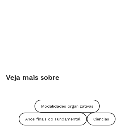
cardiovascular, a flexibilidade e a manutenção
de um peso adequado?
2ª etapa
Realize uma avaliação da aptidão física de cada
um, mensurando indicadores como o
Índice de
Veja mais sobre
Massa Corporal (IMC)
e a
potência aeróbica
. Os
dados devem ser registrados em fichas (veja um
modelo abaixo), que devem ser analisadas no
Modalidades organizativas
início e no fim da realização do programa.
Nelas, também há espaço para anotar as
Anos finais do Fundamental
Ciências
atividades realizadas.