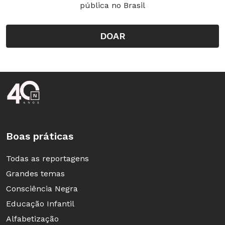
pública no Brasil
excesso.
DOAR
Rodapé da Nova Escola
Avaliação
Mensure novamente o IMC e a potência
aeróbica de cada estudante e registre-os nas
fichas. Comente as mudanças subjetivas.
Boas práticas
Analise os resultados com o grupo, avaliando
Todas as reportagens
se o tempo de prática e realização do programa
Grandes temas
foi suficiente para que cada um observasse
Consciência Negra
alguma evolução no nível de aptidão física.
Educação Infantil
Peça que elaborem, individualmente, um
Alfabetização
folheto informativo, para ser distribuído à