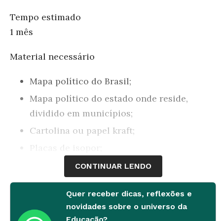
Tempo estimado
1 mês
Material necessário
Mapa político do Brasil;
Mapa político do estado onde reside,
dividido em municípios;
Cartolina ou papel kraft;
Placas de isopor;
Caixas de papelão: pasta de dente,
CONTINUAR LENDO
sabonete, sapato, remédio, etc e outros
materiais recicláveis como garrafas e
Quer receber dicas, reflexões e
novidades sobre o universo da
tampinhas plásticas, revistas e jornais
Educação?