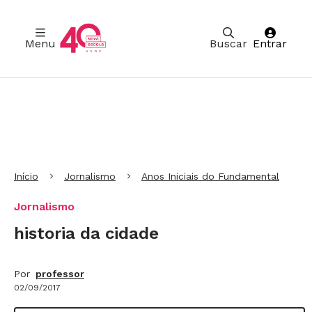
Menu
Buscar
Entrar
Ir para Cabeçalho
Ir para Menu
Ir para conteúdo principal
Ir para Rodapé
Início
Jornalismo
Anos Iniciais do Fundamental
Jornalismo
historia da cidade
Por
professor
02/09/2017