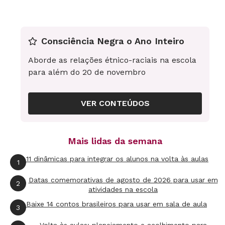
manuseiem e procurem verificar se as
hipóteses da etapa anterior são verdadeiras.
Consciência Negra o Ano Inteiro
Aborde as relações étnico-raciais na escola
3ª etapa
para além do 20 de novembro
Juntamente com os alunos, escreva um texto
coletivo que aborde todas as questões
VER CONTEÚDOS
observadas na aula anterior. Avise aos alunos
que esse texto não será finalizado nesse
Mais lidas da semana
momento, mas terá um complemento a ser
11 dinâmicas para integrar os alunos na volta às aulas
produzido sobre a cidade em que vivem.
1
Datas comemorativas de agosto de 2026 para usar em
2
atividades na escola
Baixe 14 contos brasileiros para usar em sala de aula
4ª etapa
3
Proponha aos alunos o levantamento de