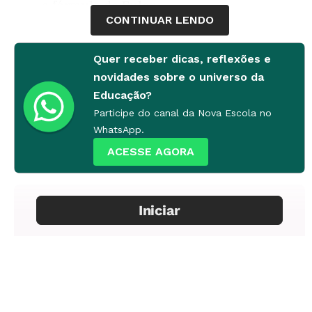
a fórmula de Euler
CONTINUAR LENDO
Conteúdo(s)
Geometria espacial: sólidos poliédricos, corpos
Quer receber dicas, reflexões e
redondos, relação de Euler
novidades sobre o universo da
Educação?
Ano(s)
Participe do canal da Nova Escola no
7º
WhatsApp.
ACESSE AGORA
Tempo estimado
8
Material necessário
Sólidos Geométricos (de acrílico, vidro ou
plástico, caixas de papelão ou materiais de
sucatas)
Tesouras (sem pontas)