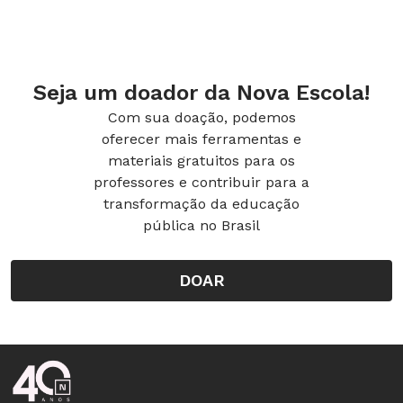
ATENÇÃO:
Polígonos
são figuras formadas apenas por
Seja um doador da Nova Escola!
segmentos de reta consecutivos e não
Com sua doação, podemos
oferecer mais ferramentas e
colineares. São eles: quadrados, triângulos,
materiais gratuitos para os
pentágonos, etc.
professores e contribuir para a
transformação da educação
Arestas
são os pontos em que duas faces se
pública no Brasil
encontram.
DOAR
Vértices
são as pontas em que três ou mais
faces se encontram.
Uma dica para finalizar essa etapa da atividade
Rodapé da Nova Escola
é organizar uma roda de conversa com os