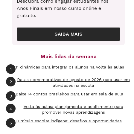
Conduza a turma para que eles cheguem a uma
Descubra como engajar estudantes nos
Anos Finais em nosso curso online e
separação nos seguintes grupos:
gratuito.
Poliedros:
todos os sólidos tridimensionais que
não possuem partes arredondadas e cujas
SAIBA MAIS
faces são poligonais como pirâmides, prismas
(cubos, paralelepípedos), etc.
Mais lidas da semana
Corpos arredondados
: sólidos tridimensionais
11 dinâmicas para integrar os alunos na volta às aulas
1
que possuem, ao menos, uma parte
Datas comemorativas de agosto de 2026 para usar em
2
arredondada, como esferas, cilindros, cones,
atividades na escola
troncos de cones, etc.
Baixe 14 contos brasileiros para usar em sala de aula
3
Volta às aulas: planejamento e acolhimento para
Enquanto os alunos classificam cada sólido em
4
promover novas aprendizagens
um desses dois grupos, intervenha
Currículo escolar indígena: desafios e oportunidades
5
questionando os porquês de classificar cada