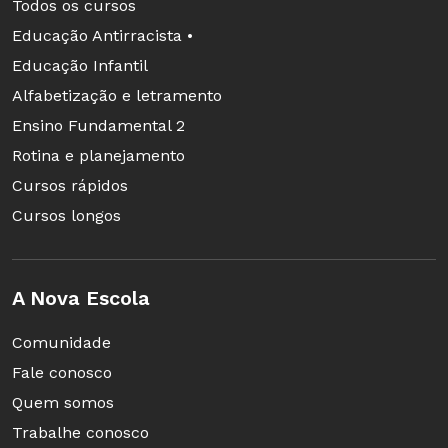
Pirâmide:
poliedro que tem uma base oposta a
Todos os cursos
um único vértice.
Educação Antirracista •
Educação Infantil
Prisma:
poliedros que têm duas bases paralelas
Alfabetização e letramento
e congruentes.
Ensino Fundamental 2
Rotina e planejamento
Outros:
todos que não são nem pirâmides nem
Cursos rápidos
prismas.
Cursos longos
Se achar necessário, utilize o
software
'Great
A Nova Escola
Stella Demo" para apresentar/discutir outros
tipos de pirâmides, prismas e outros. O
Comunidade
software está disponível para download
aqui
.
Fale conosco
Quem somos
No final da etapa, os alunos deverão ser
Trabalhe conosco
capazes de classificar os poliedros em