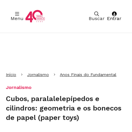
Menu
Buscar
Entrar
Ir para Cabeçalho
Ir para Menu
Ir para conteúdo principal
Ir para Rodapé
Início
Jornalismo
Anos Finais do Fundamental
Jornalismo
Cubos, paralalelepípedos e
cilindros: geometria e os bonecos
de papel (paper toys)