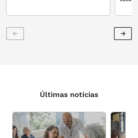
2ª etapa
Organize a turma em duplas e entregue um
molde de
Paper-Toy
para cada uma delas.
Professor (a), você pode criar os seus próprios
moldes e levá-los para a sala de aula ou
encontrá-los prontos em alguns sites
específicos, que os disponibilizam
gratuitamente para a impressão em PDF, como:
Últimas notícias
LabCriativo
: pessoas, desenhos animados,
outros
CubeCraft
: personagens de games, animes
e super heróis
Paperbox World
: bichos em forma de cubos