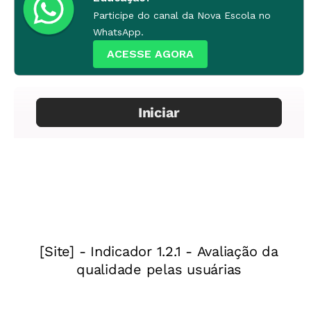
pronuncie-os com a classe.
Participe do canal da Nova Escola no
WhatsApp.
ACESSE AGORA
2ª etapa
Eles vão recortar de revistas ou jornais figuras
e palavras que indiquem palavras estrangeiras.
3ª etapa
O grupo deverá criar um painel numa cartolina
4ª etapa
Para finalizar, sugira que os alunos criem uma
lista de estabelecimentos já existentes no