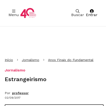
Menu
Buscar
Entrar
Ir para Cabeçalho
Ir para Menu
Ir para conteúdo principal
Ir para Rodapé
Início
Jornalismo
Anos Finais do Fundamental
Jornalismo
Estrangeirismo
Por
professor
02/09/2017