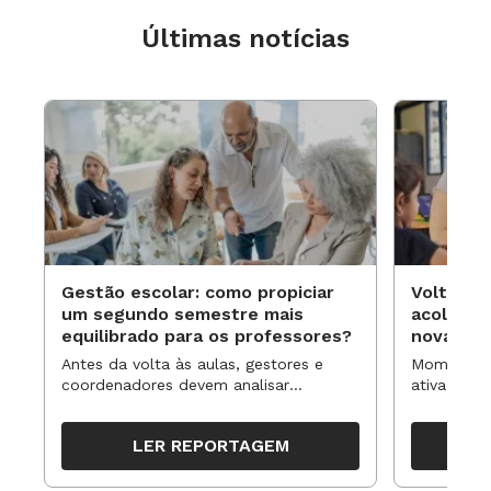
Últimas notícias
Gestão escolar: como propiciar
Volta às
um segundo semestre mais
acolhime
equilibrado para os professores?
novas ap
Antes da volta às aulas, gestores e
Momentos 
coordenadores devem analisar
ativa pode
resultados, definir prioridades e
para reorg
organizar ações para orientar o
propostas
LER REPORTAGEM
trabalho pedagógico ao longo do
período