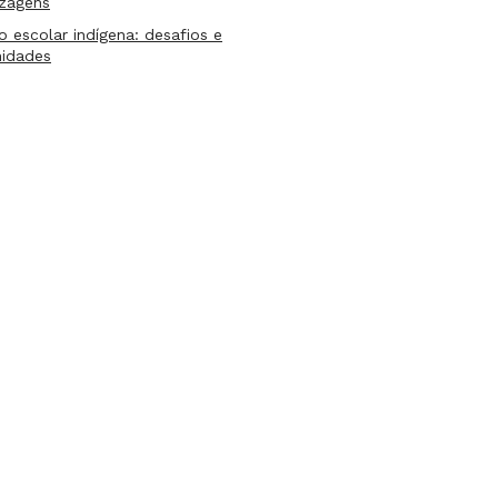
izagens
lo escolar indígena: desafios e
nidades