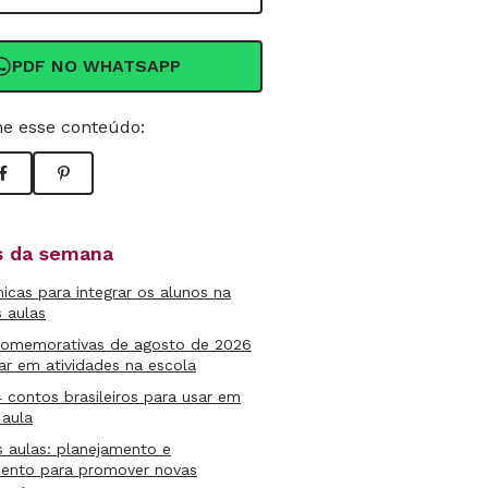
PDF NO WHATSAPP
e esse conteúdo:
as da semana
micas para integrar os alunos na
s aulas
comemorativas de agosto de 2026
ar em atividades na escola
4 contos brasileiros para usar em
 aula
s aulas: planejamento e
mento para promover novas