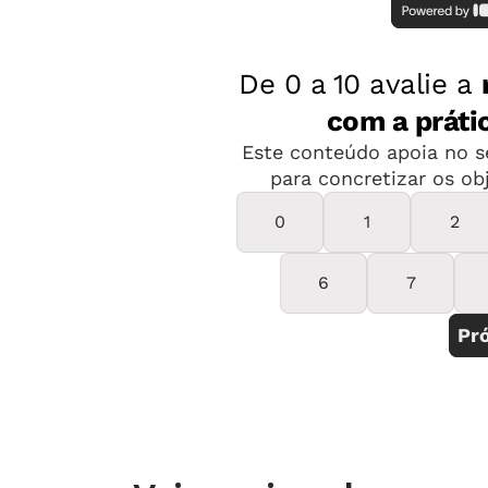
2º, 3º, 4º, 5º
Tempo estimado
45 minutos
Material necessário
Bolas de borracha, de iniciação esport
adesiva, de futebol, de futsal com di
plásticas, cones ou minicones, bambol
Flexibilização
Para alunos com deficiência visual
Para a etapa de pesquisa é important
tenha acesso a materiais em braile o
à internet, como o Jaws ou o DosVox. 