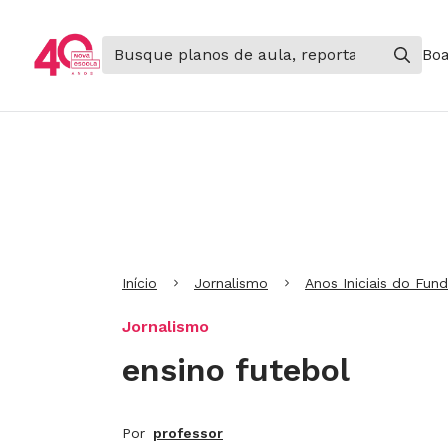
Boa
Ir para Cabeçalho
Ir para Menu
Ir para conteúdo principal
Ir para Rodapé
Início
Jornalismo
Anos Iniciais do Fun
Jornalismo
ensino futebol
Por
professor