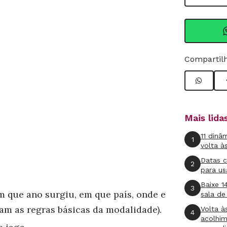
Compartilh
Mais lid
11 dinâ
1
volta à
Datas 
2
para us
Baixe 1
3
m que ano surgiu, em que país, onde e
sala de
am as regras básicas da modalidade).
Volta à
4
acolhi