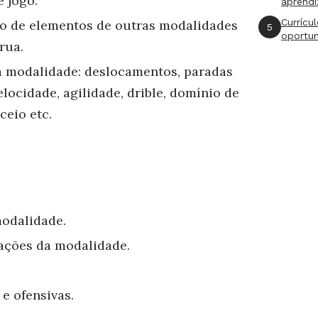
e jogo.
aprend
Currícu
-o de elementos de outras modalidades
5
oportu
rua.
 modalidade: deslocamentos, paradas
locidade, agilidade, drible, domínio de
ceio etc.
modalidade.
tações da modalidade.
 e ofensivas.