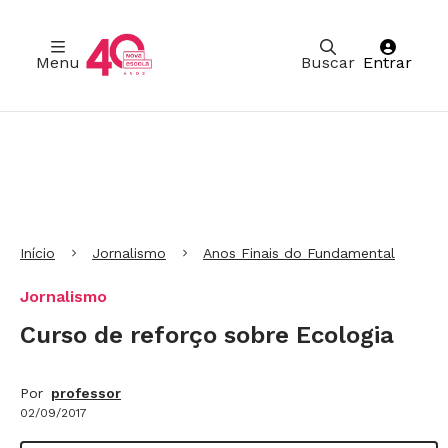
Menu
Buscar
Entrar
Ir para Cabeçalho
Ir para Menu
Ir para conteúdo principal
Ir para Rodapé
Início
Jornalismo
Anos Finais do Fundamental
Jornalismo
Curso de reforço sobre Ecologia
Por
professor
02/09/2017