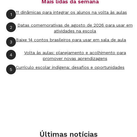
Mais lidas da semana
11 dinâmicas para integrar os alunos na volta às aulas
2ª etapa
1
Ao retomar as anotações feitas na aula anterior
Datas comemorativas de agosto de 2026 para usar em
2
atividades na escola
sobre os capítulos do livro e a turma
Baixe 14 contos brasileiros para usar em sala de aula
desenvolverá uma discussão sobre quem são os
3
responsáveis pela preservação do ambiente,
Volta às aulas: planejamento e acolhimento para
4
promover novas aprendizagens
quais são as soluções para resolver os
Currículo escolar indígena: desafios e oportunidades
problemas ambientais, o que cada um deles
5
pode fazer enquanto individuo e o que podem
fazer enquanto grupo na escola e onde vivem.
As propostas dos alunos serão sintetizadas em
um papel craft para poderem discutir
posteriormente a viabilidade de cada uma
Últimas notícias
delas.