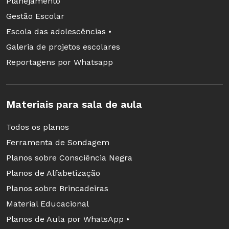
Planejamento
classificadas. Será registrada a discussão em
Gestão Escolar
papel craft para que em outros momentos essas
Escola das adolescências •
idéias possam ser retomadas.
Galeria de projetos escolares
Reportagens por Whatsapp
5ª etapa
Materiais para sala de aula
A partir das informações dos diários, dos textos
do livro "Caderno de Educação Ambiental -
Todos os planos
Ecocidadão" e das sugestões dos alunos para
Ferramenta de Sondagem
preservar o ambiente, trabalharemos o conceito
Planos sobre Consciência Negra
de preservação do ambiente. Discutiremos as
Planos de Alfabetização
relações do homem com a natureza e suas
Planos sobre Brincadeiras
interferências. Usaremos as informações dos
Material Educacional
diários e provocaremos os alunos no sentido
Planos de Aula por WhatsApp •
deles pensarem sobre seus hábitos. A partir