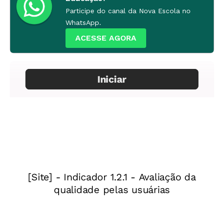
Participe do canal da Nova Escola no
Livro
Caderno de Educação Ambiental -
WhatsApp.
Ecocidadão
. Autoras: Denise Scabin Pereira e
ACESSE AGORA
Regina Brito Ferreira, elaborado pela
Coordenadoria de Educação Ambiental,
Secretaria do Meio Ambiente, Governo do
Estado de São Paulo. Folha para a organização
do diário, papel craft, papel sulfite A4, régua e
lápis de cor. No laboratório de informática, os
alunos poderão pesquisar imagens e textos
relacionados ao tema, e produzir o panfleto no
computador.
Desenvolvimento