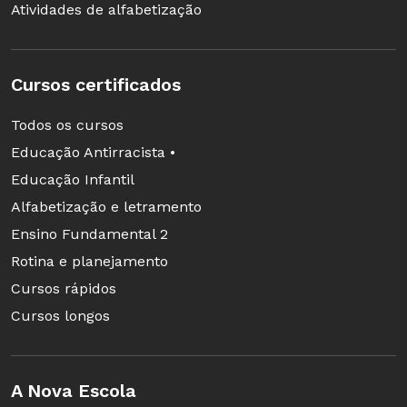
Atividades de alfabetização
dessa discussão eles podem começar a esboçar
o panfleto.
Cursos certificados
Todos os cursos
6ª etapa
Educação Antirracista •
Essa aula será usada para a elaboração do
Educação Infantil
panfleto. Retomaremos o livro citado
Alfabetização e letramento
anteriormente, em especial as dicas para o
Ensino Fundamental 2
ecocidadão. A partir daí, pediremos que os
Rotina e planejamento
alunos comecem a elaboraração dos panfletos,
Cursos rápidos
lembrando que devem conter dicas sobre a
Cursos longos
preservação do meio ambiente e propostas de
mudanças de hábito que auxiliem nessa
iniciativa. A proposta pode ser individual ou
A Nova Escola
coletiva.