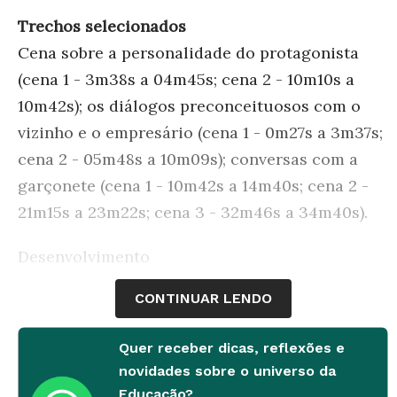
Trechos selecionados
Cena sobre a personalidade do protagonista
(cena 1 - 3m38s a 04m45s; cena 2 - 10m10s a
10m42s); os diálogos preconceituosos com o
vizinho e o empresário (cena 1 - 0m27s a 3m37s;
cena 2 - 05m48s a 10m09s); conversas com a
garçonete (cena 1 - 10m42s a 14m40s; cena 2 -
21m15s a 23m22s; cena 3 - 32m46s a 34m40s).
Desenvolvimento
CONTINUAR LENDO
1ª etapa
Introdução
Quer receber dicas, reflexões e
A comédia romântica
Melhor É Impossível
traz
novidades sobre o universo da
Educação?