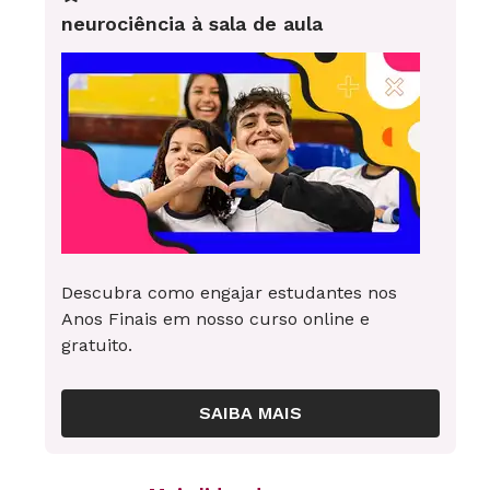
Créditos: Karla Avanço Formação: professora de
neurociência à sala de aula
inglês
Descubra como engajar estudantes nos
Anos Finais em nosso curso online e
gratuito.
SAIBA MAIS