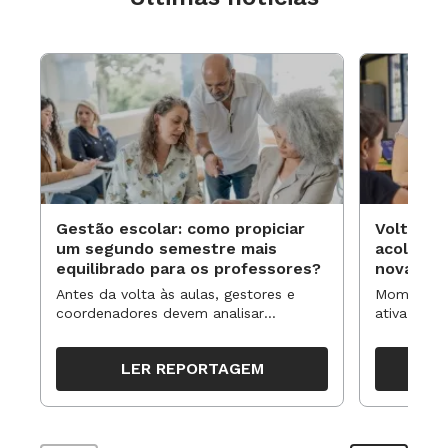
Gestão escolar: como propiciar
Volta às
um segundo semestre mais
acolhime
equilibrado para os professores?
novas ap
Antes da volta às aulas, gestores e
Momentos 
coordenadores devem analisar
ativa pode
resultados, definir prioridades e
para reorg
organizar ações para orientar o
propostas
LER REPORTAGEM
trabalho pedagógico ao longo do
período