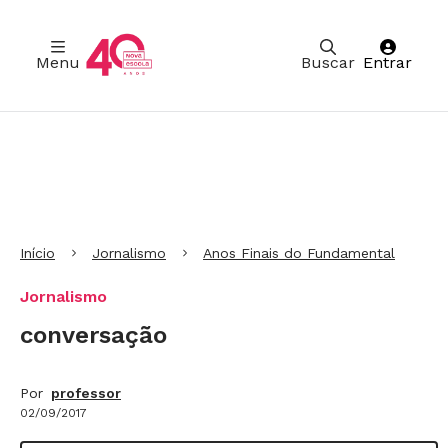
Menu
Buscar
Entrar
Ir para Cabeçalho
Ir para Menu
Ir para conteúdo principal
Ir para Rodapé
Início
Jornalismo
Anos Finais do Fundamental
Jornalismo
conversação
Por
professor
02/09/2017