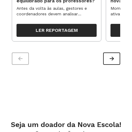
equilibrado para os professores?
novas ap
Antes da volta às aulas, gestores e
Momentos 
coordenadores devem analisar
ativa pode
resultados, definir prioridades e
para reorg
organizar ações para orientar o
propostas
LER REPORTAGEM
trabalho pedagógico ao longo do
período
Seja um doador da Nova Escola!