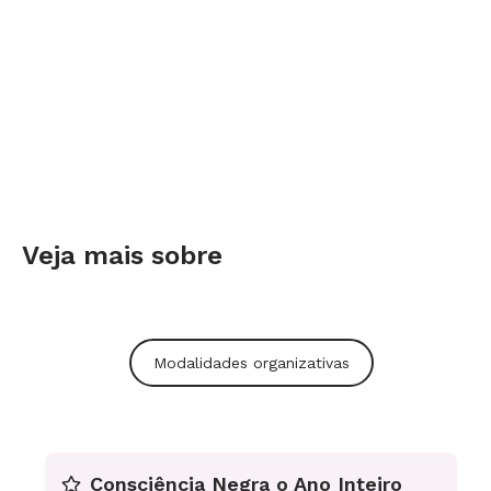
Análise e registro de resultados
Quando falamos dos conhecimentos que os
alunos têm acerca desse assunto, não
queremos dizer somente as informações de que
eles dispõem, ou os aspectos da história local
que já conhecem. A análise de resultados se
Veja mais sobre
refere a descobrir como os alunos lidam com a
historicidade da sua localidade, cidade, bairro e
comunidade ou o que aplicam a própria
Modalidades organizativas
realidade.
Portanto, ao ler as produções das crianças,
procuraremos identificar quais aspectos eles
Consciência Negra o Ano Inteiro