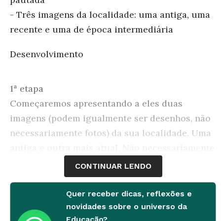
- Três imagens da localidade: uma antiga, uma
recente e uma de época intermediária
Desenvolvimento
1ª etapa
Começaremos apresentando a eles duas
imagens (podem igualmente ser desenhos, não
necessariamente fotos) da sua localidade. Uma
antiga e outra mais atual. Não necessariamente
precisam ser imagens do mesmo lugar.
CONTINUAR LENDO
Pediremos inicialmente que os alunos
procurem reconhecer o que mudou na
Quer receber dicas, reflexões e
paisagem - nos tipos de construções, até
novidades sobre o universo da
Educação?