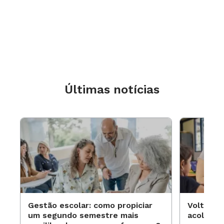
Créditos: Daniel Helene Formação:
Coordenador pedagógico do Centro de Estudar
Últimas notícias
Acaia Sagarana
Gestão escolar: como propiciar
Volta às
um segundo semestre mais
acolhime