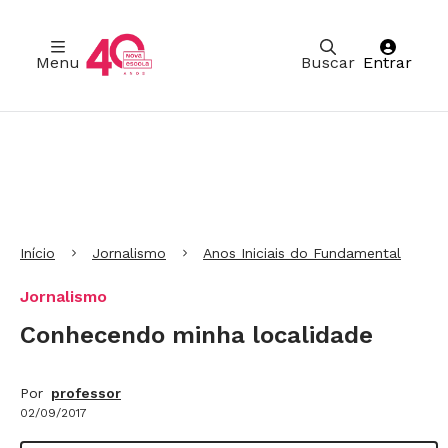
Menu
Buscar
Entrar
Ir para Cabeçalho
Ir para Menu
Ir para conteúdo principal
Ir para Rodapé
Início
Jornalismo
Anos Iniciais do Fundamental
Jornalismo
Conhecendo minha localidade
Por
professor
02/09/2017