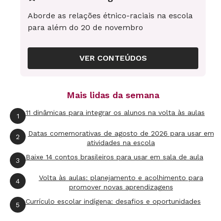
trazem para explicar o desenvolvimento
Aborde as relações étnico-raciais na escola
histórico da localidade:
para além do 20 de novembro
- Dão muita ênfase a ações individuais de
algumas personalidades? Ou dão ênfase de
VER CONTEÚDOS
menos às personalidades locais?
Mais lidas da semana
- Fazem referências a acontecimentos
históricos os quais você não chegou a
11 dinâmicas para integrar os alunos na volta às aulas
1
mencionar em aula? Quais?
Datas comemorativas de agosto de 2026 para usar em
2
atividades na escola
- Reconhecem nas imagens apresentadas fontes
Baixe 14 contos brasileiros para usar em sala de aula
3
de informação para seus pequenos textos?
Volta às aulas: planejamento e acolhimento para
4
promover novas aprendizagens
- Conseguem descrever um processo histórico
Currículo escolar indígena: desafios e oportunidades
(seja ele qual for) que ligue o momento inicial
5
ao momento atual?