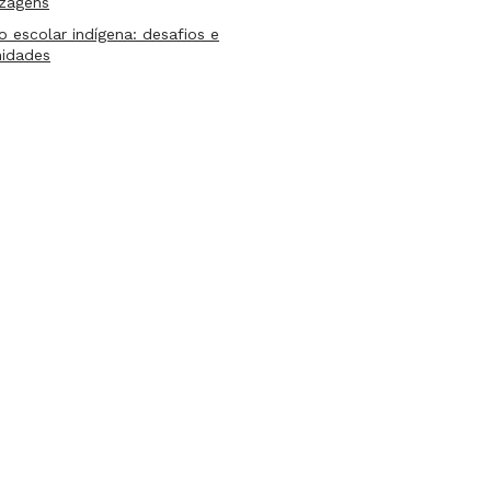
izagens
lo escolar indígena: desafios e
nidades