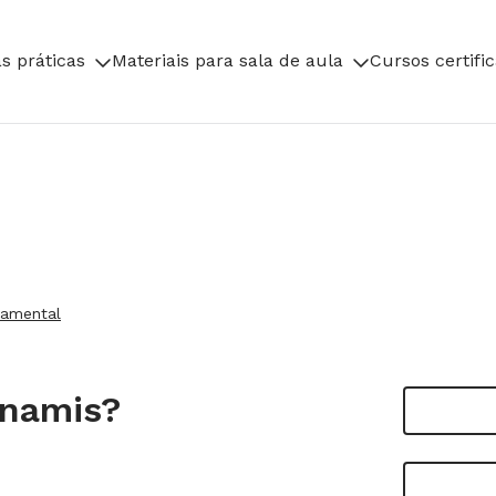
s práticas
Materiais para sala de aula
Cursos certifi
damental
unamis?