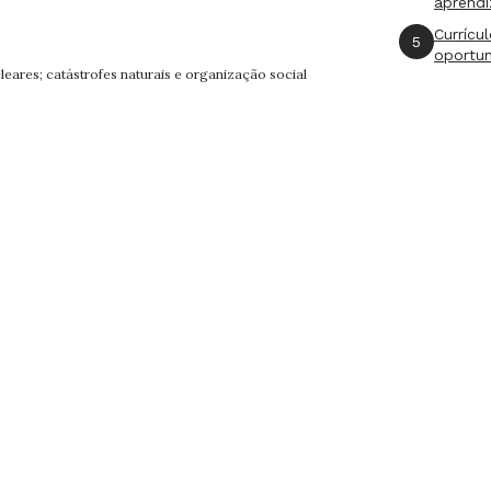
aprend
Currícu
5
oportu
leares; catástrofes naturais e organização social