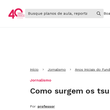
Boa
Ir para Cabeçalho
Ir para Menu
Ir para conteúdo principal
Ir para Rodapé
Início
Jornalismo
Anos Iniciais do Fun
Jornalismo
Como surgem os ts
Por
professor