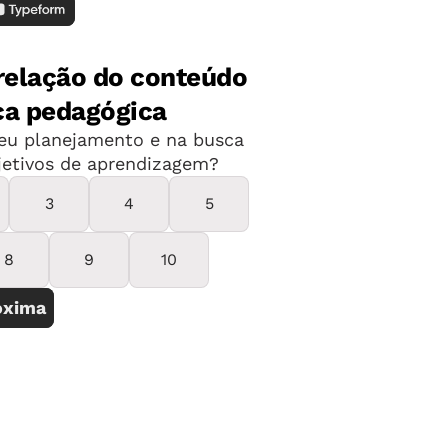
do e com espaços estruturados para
 acostumados a tremores de terra
: o cenário é de terra arrasada, com
es da região. O abalo foi de grande
ruição resulta da ação do tsunami,
que arrastaram casas, carros, barcos,
erra adentro. Entre os efeitos mais
o de reatores nucleares em
s em ilhas do Pacífico e na costa
ias seguintes, sucessivos tremores
propriem de explicações sobre a
como esse e aproveitem a oportunidade
o humana diante da intensidade de