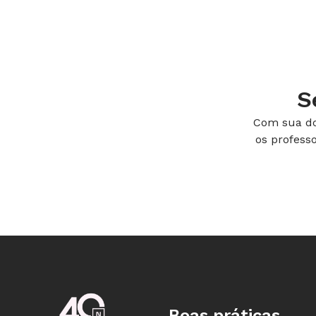
- divergentes - afastamento de placa
oceânicas;
- convergentes - colisão ou choque e
que está situado no limite entre as pl
S
tensão;
Com sua do
- conservativos - situação em que as
os profess
deslizando lateralmente entre si ao l
falha de San Andreas, na Califórnia.
Para visualizar as placas e as modali
garotada que examine o mapa abaixo
Mapa 1 - Distribuição das placas lito
Boas práticas