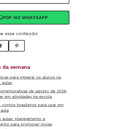
PDF NO WHATSAPP
e esse conteúdo:
as da semana
micas para integrar os alunos na
s aulas
comemorativas de agosto de 2026
ar em atividades na escola
4 contos brasileiros para usar em
 aula
s aulas: planejamento e
mento para promover novas