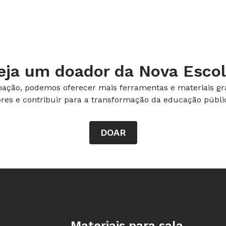
s, comuns nas cordilheiras meso-
ntre placas, caso do evento no Japão,
acas Pacífica e da Eurásia, de forte
eja um doador da Nova Escol
ação, podemos oferecer mais ferramentas e materiais gra
 placas colidem de forma oblíqua,
ores e contribuir para a transformação da educação públic
ongo de falhas transformantes, caso da
DOAR
dades de limites e contatos, peça à
.
sféricas da Terra
(Clique para ampliar)
Rodapé da Nova Escola
Materiais para sala