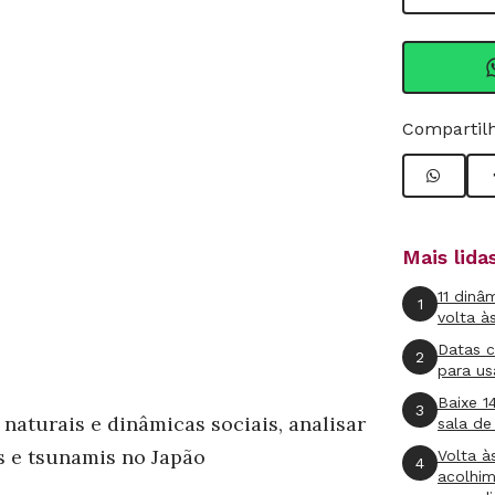
Compartilh
Mais lid
11 dinâ
1
volta à
Datas 
2
para us
Baixe 1
3
aturais e dinâmicas sociais, analisar
sala de
s e tsunamis no Japão
Volta à
4
acolhi