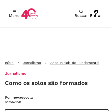
Menu
Buscar
Entrar
Ir para Cabeçalho
Ir para Menu
Ir para conteúdo principal
Ir para Rodapé
Início
Jornalismo
Anos Iniciais do Fundamental
Jornalismo
Como os solos são formados
Por
novaescola
02/09/2017