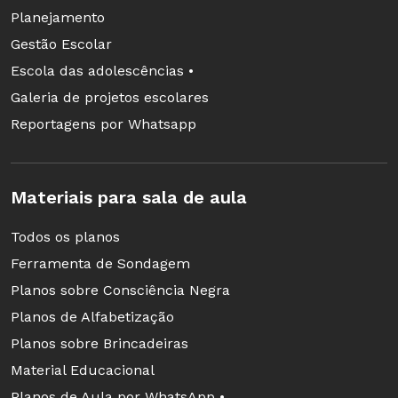
de plástico - elas não terão sofrido nenhuma
Planejamento
alteração. Como não se decompõem, poluem o
Gestão Escolar
ambiente. Não devem, portanto, ser jogadas em
Escola das adolescências •
qualquer lugar. O destino delas deve ser um só:
Galeria de projetos escolares
a reciclagem.
Reportagens por Whatsapp
Materiais para sala de aula
Avaliação
Avalie os materiais produzido por seus alunos.
Todos os planos
É importante que neles apareçam os conteúdos
Ferramenta de Sondagem
trabalhados ao longo das aulas.
Planos sobre Consciência Negra
Planos de Alfabetização
Flexibilização
Planos sobre Brincadeiras
1ª etapa Leve para a sala de aula uma caixa
Material Educacional
com areia, outra com terra e uma terceira com
Planos de Aula por WhatsApp •