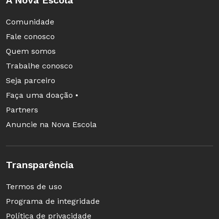
Deficiências
Comunidade
Visual
Fale conosco
Quem somos
Créditos: Marcio Cotomacci Formação: Biólogo
Trabalhe conosco
e pesquisador de atividades pedagógicas da
Seja parceiro
Sangari Brasil, em São Paulo.
Faça uma doação •
Partners
Anuncie na Nova Escola
Transparência
Termos de uso
Programa de integridade
Política de privacidade