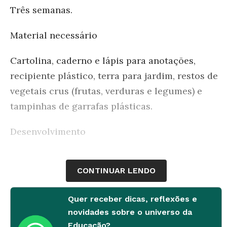
Três semanas.
Material necessário
Cartolina, caderno e lápis para anotações,
recipiente plástico, terra para jardim, restos de
vegetais crus (frutas, verduras e legumes) e
tampinhas de garrafas plásticas.
Desenvolvimento
1ª etapa
CONTINUAR LENDO
Antes de iniciar o trabalho, é importante saber
o que seus alunos conhecem sobre o assunto.
Quer receber dicas, reflexões e
Pergunte: "O que vocês acreditam ser o solo?". É
novidades sobre o universo da
Educação?