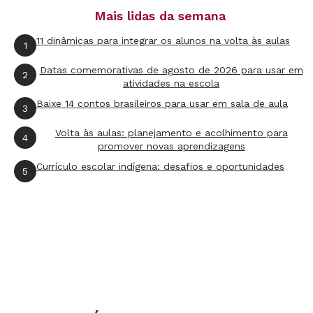
dependem do solo para sobreviver. Chame a
Mais lidas da semana
atenção para o grande número de organismos e
11 dinâmicas para integrar os alunos na volta às aulas
pergunte: "Se o solo é importante para a
1
sobrevivência de tantos seres, devemos cuidar
Datas comemorativas de agosto de 2026 para usar em
2
atividades na escola
dele? O que esses seres encontram no solo que
Baixe 14 contos brasileiros para usar em sala de aula
os ajuda a sobreviver?". Se possível, conduza a
3
atividade em um parque, uma praça ou um
Volta às aulas: planejamento e acolhimento para
4
promover novas aprendizagens
jardim. Solicite que as crianças observem o solo
Currículo escolar indígena: desafios e oportunidades
em busca de animais e plantas, registrando no
5
caderno tudo que encontrarem.
3ª etapa
Agora, os alunos vão descobrir que animais e
plantas também são importantes para a saúde