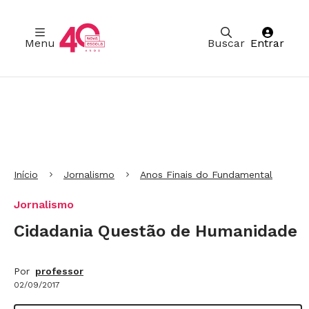
Menu
Buscar
Entrar
Ir para Cabeçalho
Ir para Menu
Ir para conteúdo principal
Ir para Rodapé
Início
Jornalismo
Anos Finais do Fundamental
Jornalismo
Cidadania Questão de Humanidade
Por
professor
02/09/2017