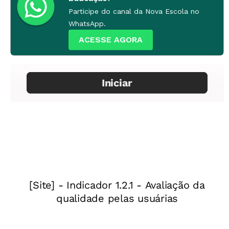
Participe do canal da Nova Escola no
1ª etapa
WhatsApp.
Introdução
ACESSE AGORA
No Brasil, 2014 é ano eleitoral. Em outubro, o
país irá às urnas para escolher presidente,
governadores e membros do legislativo
estadual e federal. Eleições de tal porte nas
democracias modernas costumam implicar
enormes campanhas políticas e, graças ao
poder da televisão e das imagens, tornaram-se
verdadeiros fenômenos midiáticos. É a chamada
"espetacularização" da política, descrita pelo
teórico francês Guy Debord.