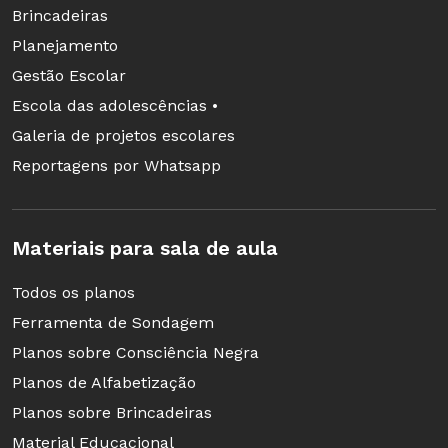
Brincadeiras
2ª etapa
Planejamento
Peça que os alunos apresentem e comentem os
Gestão Escolar
resultados da pesquisa feita em casa. Em
Escola das adolescências •
seguida, explique que a espetacularização da
Galeria de projetos escolares
política transforma sua natureza, fazendo com
Reportagens por Whatsapp
que se torne predominantemente um
acontecimento visual, imagético. Comente que
as atuais campanhas eleitorais estão
Materiais para sala de aula
fundamentadas na televisão e em outros
Todos os planos
suportes, tendo como objetivo vender uma
Ferramenta de Sondagem
imagem produzida do candidato ou do partido,
Planos sobre Consciência Negra
pouco importando sua concepção ou prática
Planos de Alfabetização
política.
Planos sobre Brincadeiras
Material Educacional
A campanha é, como a de qualquer outro