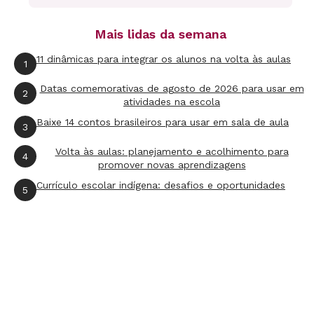
para evitar que uma nação seja governada ou
tutelada por apenas um homem ou grupo
Mais lidas da semana
político.
11 dinâmicas para integrar os alunos na volta às aulas
1
Em seguida, explique à moçada que a
Datas comemorativas de agosto de 2026 para usar em
2
atividades na escola
democracia é uma construção baseada em
Baixe 14 contos brasileiros para usar em sala de aula
3
eleições - dando ao cidadão a opção de
escolher os servidores públicos que serão seus
Volta às aulas: planejamento e acolhimento para
4
promover novas aprendizagens
representantes e governantes. Observe que, no
Currículo escolar indígena: desafios e oportunidades
5
Brasil, temos eleições presidenciais desde a
proclamação da República, em 1889. Entretanto,
até 1930, tanto os analfabetos quanto as
mulheres não podiam votar. Elas obtiveram o
direito ao voto apenas em 1932, mas assim
mesmo de modo parcial, pois só as casadas