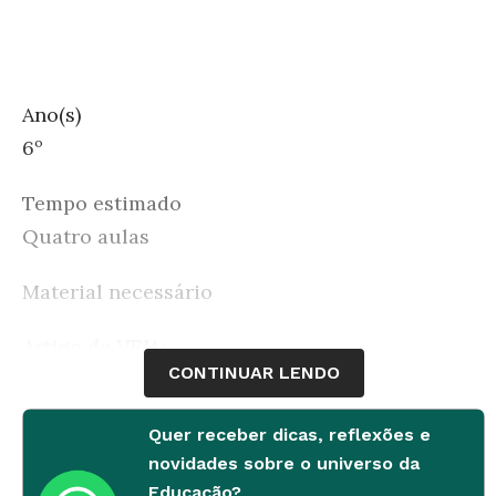
Ano(s)
6º
Tempo estimado
Quatro aulas
Material necessário
Artigo de VEJA:
CONTINUAR LENDO
O ano eleitoral - uma prévia - 01/03/2010
Quer receber dicas, reflexões e
Desenvolvimento
novidades sobre o universo da
Educação?