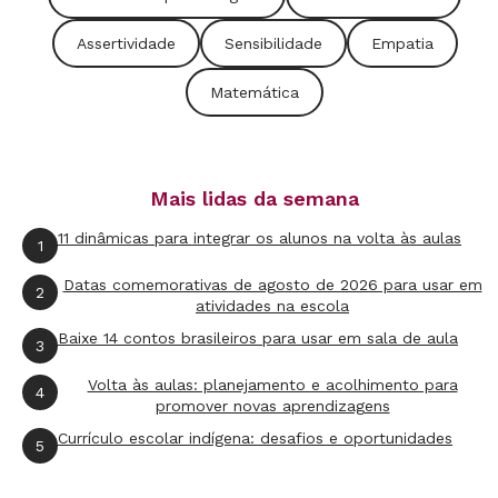
significados para essas noções do ponto de
Assertividade
Sensibilidade
Empatia
vista semântico.
Matemática
Saber Matemática é também identificar noções
e teoremas como elementos de um
corpus
cientificamente e socialmente reconhecido. É
Mais lidas da semana
ainda formular definições, enunciados de
11 dinâmicas para integrar os alunos na volta às aulas
1
teoremas desse
corpus
e demonstrá-los. De
acordo com Douady (1994), as noções e os
Datas comemorativas de agosto de 2026 para usar em
2
atividades na escola
teoremas matemáticos têm status de objeto.
Baixe 14 contos brasileiros para usar em sala de aula
3
Eles são descontextualizados,
despersonalizados e atemporais. Os trabalhos
Volta às aulas: planejamento e acolhimento para
4
promover novas aprendizagens
de descontextualização e de despersonalização
Currículo escolar indígena: desafios e oportunidades
5
fazem parte da capitalização do saber. Os de
recontextualização e o tratamento de