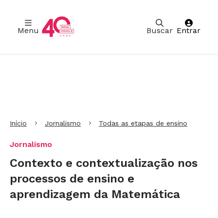
Menu
Buscar
Entrar
Ir para Cabeçalho
Ir para Menu
Ir para conteúdo principal
Ir para Rodapé
Início
Jornalismo
Todas as etapas de ensino
Jornalismo
Contexto e contextualização nos
processos de ensino e
aprendizagem da Matemática