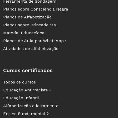
Desenvolver certas habilidades. Por
Ferramenta de Sondagem
exemplo, saber ler, interpretar e utilizar as
Planos sobre Consciência Negra
diferentes representações matemáticas,
Planos de Alfabetização
bem como desenvolver o raciocínio
Planos sobre Brincadeiras
dedutivo.
Material Educacional
Planos de Aula por WhatsApp •
As situações têm de ser concebidas para
Atividades de alfabetização
permitir aos alunos agir, se expressar, refletir e
evoluir por iniciativa própria, adquirindo novos
conhecimentos. O papel do professor nesse
Cursos certificados
caso é o de mediador e orientador. As
intervenções docentes devem ser feitas de
Todos os cursos
modo a não prejudicar a participação do aluno
Educação Antirracista •
no seu processo de aprendizagem. Assim, a
Educação Infantil
aplicação de cada atividade deve levar em
Alfabetização e letramento
consideração duas condições: os estudantes
Ensino Fundamental 2