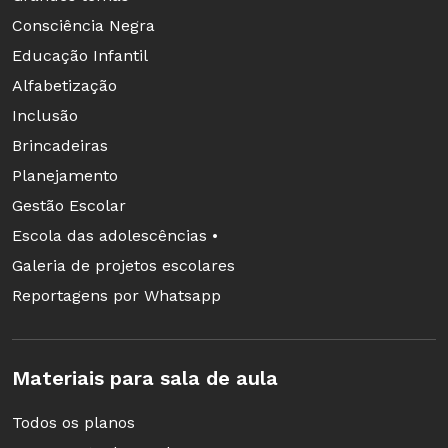
Envolver vários domínios de
Consciência Negra
conhecimentos, como algébrico,
Educação Infantil
geométrico e numérico.
Alfabetização
As atividades devem ser concebidas
Inclusão
considerando as recomendações dos PCN e das
Brincadeiras
propostas curriculares e também os resultados
Planejamento
de pesquisas sobre o tema em questão. As
Gestão Escolar
tarefas devem permitir aos alunos desenvolver
Escola das adolescências •
certas competências e habilidades e precisam
Galeria de projetos escolares
ter, essencialmente, dois objetivos claros:
Reportagens por Whatsapp
Auxiliá-los na construção de
conhecimentos (saber-fazer) e saberes
Materiais para sala de aula
(validação científica) de maneira
construtiva e significativa.
Todos os planos