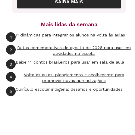
SAIBA MAIS
do Brasil
, disponível no site de NOVA ESCOLA e
feito em parceria com o "Planeta Sustentável" é
Mais lidas da semana
um bom subsídio para sua explicação. Ele
disponibiliza as principais características de
11 dinâmicas para integrar os alunos na volta às aulas
1
mais de 300 aves, nativas ou não nativas do
Datas comemorativas de agosto de 2026 para usar em
2
Brasil.
atividades na escola
Baixe 14 contos brasileiros para usar em sala de aula
3
Por se tratar de uma etapa introdutória,
Volta às aulas: planejamento e acolhimento para
4
procure saber quais são as concepções gerais
promover novas aprendizagens
que os alunos já possuem. Logo após conte
Currículo escolar indígena: desafios e oportunidades
5
mais sobre as aves para a turma.
Primeiro, questione quais são suas
diferenciações em relação aos outros animais.
É possível que os estudantes respondam que as