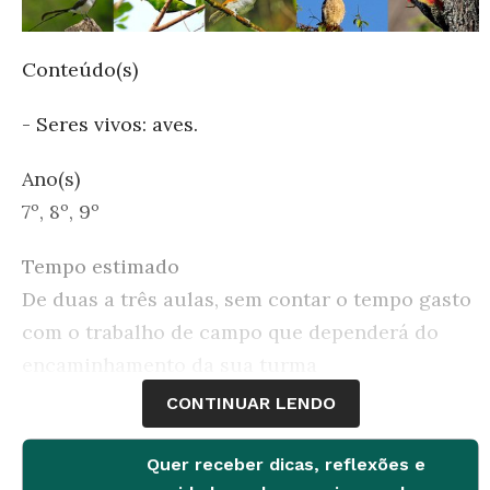
Conteúdo(s)
- Seres vivos: aves.
Ano(s)
7º, 8º, 9º
Tempo estimado
De duas a três aulas, sem contar o tempo gasto
com o trabalho de campo que dependerá do
encaminhamento da sua turma
CONTINUAR LENDO
Material necessário
Quer receber dicas, reflexões e
- Computadores com acesso à internet ou