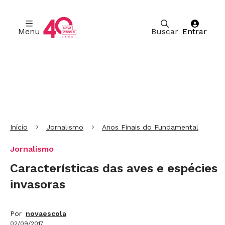
Menu
Buscar
Entrar
Ir para Cabeçalho
Ir para Menu
Ir para conteúdo principal
Ir para Rodapé
Início
Jornalismo
Anos Finais do Fundamental
Jornalismo
Características das aves e espécies
invasoras
Por
novaescola
02/09/2017