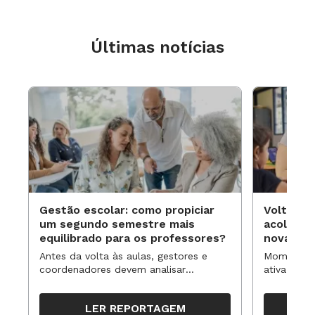
Últimas notícias
Gestão escolar: como propiciar
Volta às
um segundo semestre mais
acolhime
equilibrado para os professores?
novas ap
Antes da volta às aulas, gestores e
Momentos 
coordenadores devem analisar
ativa pode
resultados, definir prioridades e
para reorg
organizar ações para orientar o
propostas
LER REPORTAGEM
trabalho pedagógico ao longo do