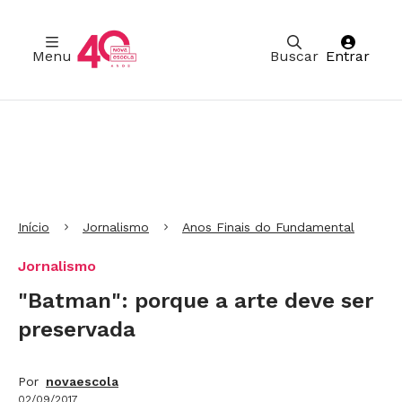
Menu
Buscar
Entrar
Ir para Cabeçalho
Ir para Menu
Ir para conteúdo principal
Ir para Rodapé
Início
Jornalismo
Anos Finais do Fundamental
Jornalismo
"Batman": porque a arte deve ser
preservada
Por
novaescola
02/09/2017