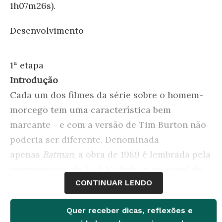
1h07m26s).
Desenvolvimento
1ª etapa
Introdução
Cada um dos filmes da série sobre o homem-
morcego tem uma característica bem
marcante - e com a versão de Tim Burton não
poderia ser diferente. Denominada
apenas
Batman
, a obra de 1989 é lembrada pela
interpretação de Jack Nicholson no papel do
CONTINUAR LENDO
Coringa. O filme mostra o vilão decidido a
aterrorizar Gotham City, destruindo até mesmo
Quer receber dicas, reflexões e
o museu da cidade. Só um quadro fica a salvo,