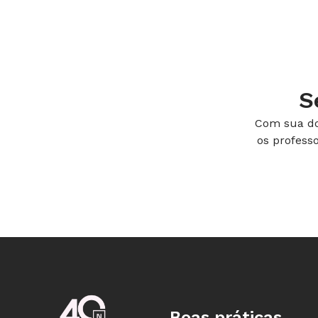
S
Com sua do
os profess
Boas práticas