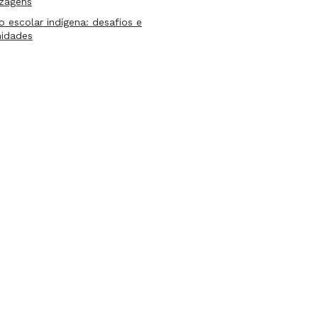
izagens
lo escolar indígena: desafios e
nidades