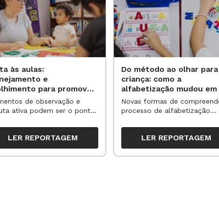
ta às aulas:
Do método ao olhar para
anejamento e
criança: como a
olhimento para promover
alfabetização mudou em
vas aprendizagens
anos?
entos de observação e
Novas formas de compreend
uta ativa podem ser o ponto
processo de alfabetização
partida para reorganizar
influenciaram políticas e
pos, espaços e propostas no
práticas, transformando o en
LER REPORTAGEM
LER REPORTAGEM
undo semestre
da leitura e da escrita