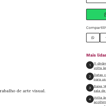
Compartilh
Mais lid
11 dinâ
1
volta à
Datas 
2
para us
Baixe 1
3
abalho de arte visual.
sala de
Volta à
4
acolhi