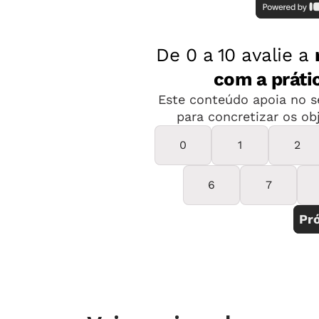
tipo (lápis e canetinhas de um lado, p
compartilhar, forneça copos descartáve
5ª etapa
Providencie um espaço para a aprec
com mesas ou um varal para expor tr
6ª etapa
Pergunte o que é preciso fazer para 
lavar pincéis, jogar jornais sujos fora
reorganizar carteiras, pendurar trab
responsabilize cada um pela realizaç