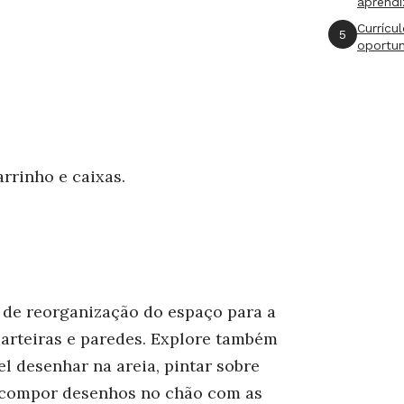
aprend
Currícu
5
oportu
arrinho e caixas.
de reorganização do espaço para a
carteiras e paredes. Explore também
l desenhar na areia, pintar sobre
 e compor desenhos no chão com as