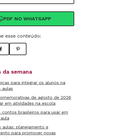
PDF NO WHATSAPP
e esse conteúdo:
as da semana
micas para integrar os alunos na
s aulas
comemorativas de agosto de 2026
ar em atividades na escola
4 contos brasileiros para usar em
 aula
s aulas: planejamento e
mento para promover novas