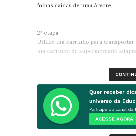
folhas caídas de uma árvore.
2ª etapa
Utilize um carrinho para transportar
um carrinho de supermercado adapta
CONTIN
3ª etapa
Para evitar que a aula deixe "rastros"
Quer receber dic
ainda, que todos usem uma camiseta 
universo da Edu
Participe do canal da
ACESSE AGORA
4ª etapa
Ajude os alunos a se familiarizar com