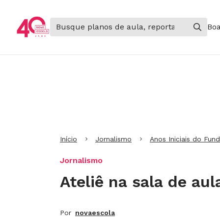
Boa
Ir para Cabeçalho
Ir para Menu
Ir para conteúdo principal
Ir para Rodapé
Início
Jornalismo
Anos Iniciais do Fun
Jornalismo
Ateliê na sala de aul
Por
novaescola