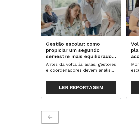
Gestão escolar: como
Vol
propiciar um segundo
pl
semestre mais equilibrado
ac
para os professores?
no
Antes da volta às aulas, gestores
Mom
e coordenadores devem analisar
esc
resultados, definir prioridades e
de 
organizar ações para orientar o
tem
LER REPORTAGEM
trabalho pedagógico ao longo
seg
do período