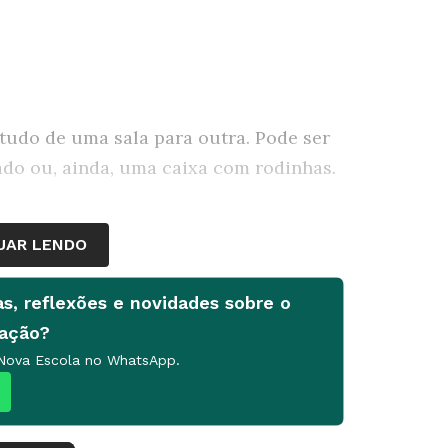
 tudo de uma sala para outra. Pode ser
do ou, ainda, uma caixa com rodinhas.
UAR LENDO
, tenha à mão panos e jornais. Combine,
as, reflexões e novidades sobre o
velha ou um avental na aula.
cação?
 Nova Escola no WhatsApp.
 o ateliê, ordenando os materiais por