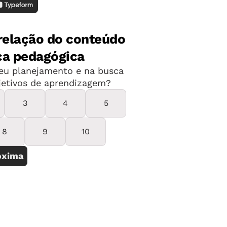
apéis de outro). Para incentivá-los a
is para dividir a tinta.
iação montando uma grande bancada
abalhos.
que tudo fique arrumado e limpo no fim:
, guardar a tinta que sobrou,
alhos prontos etc. Organize grupos e
ão de uma dessas tarefas.