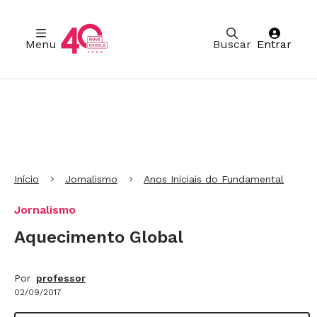
Menu
Buscar
Entrar
Ir para Cabeçalho
Ir para Menu
Ir para conteúdo principal
Ir para Rodapé
Início
Jornalismo
Anos Iniciais do Fundamental
Jornalismo
Aquecimento Global
Por
professor
02/09/2017