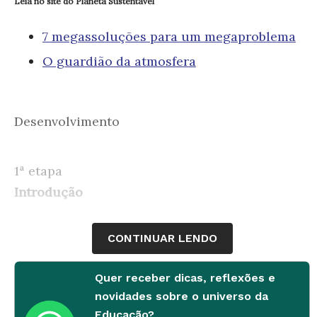
Leia no site do Planeta Sustentável
7 megassoluções para um megaproblema
O guardião da atmosfera
Desenvolvimento
1ª etapa
Introdução
Demorou mas aconteceu: as questões
CONTINUAR LENDO
ambientais chegaram à mídia. Em meio à
enxurrada de materiais sobre o tema, as
Quer receber dicas, reflexões e
opiniões de Frank Rowland, "o guardião da
novidades sobre o universo da
atmosfera", aparecem como um sopro de ar
Educação?