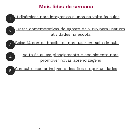
Mais lidas da semana
estratégias para cumprir a tarefa. Pergunte em
que linha está a palavra "mulher". Uns dirão na
11 dinâmicas para integrar os alunos na volta às aulas
1
primeira, outros dirão na segunda e outros
Datas comemorativas de agosto de 2026 para usar em
2
ainda dirão que ela aparece nas duas linhas.
atividades na escola
Confirme esta informação e peça para que
Baixe 14 contos brasileiros para usar em sala de aula
3
todos encontrem a palavra "mulher" nas duas
Volta às aulas: planejamento e acolhimento para
4
primeiras linhas.
promover novas aprendizagens
Currículo escolar indígena: desafios e oportunidades
5
Agora, peça para que expliquem como
encontraram a palavra solicitada. Peça sempre
que justifiquem as escolhas ("Por que você acha
que é esta a palavra?"), pois essa intervenção
convida os alunos a explicitarem o
procedimento adotado para descobrir o que
estava escrito. Em geral, os alunos adultos (e