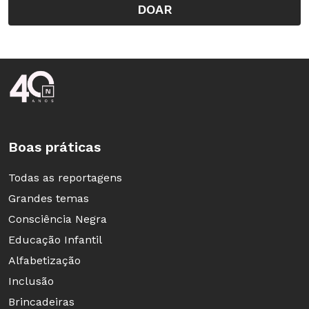
DOAR
palavras conhecidas, como por exemplo, o
nome dos colegas da classe? Como justificaram
as escolhas?
Rodapé da Nova Escola
Boas práticas
Todas as reportagens
Grandes temas
Consciência Negra
Educação Infantil
Alfabetização
Inclusão
Brincadeiras