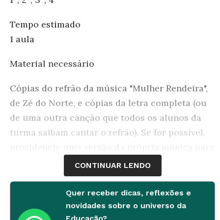
Tempo estimado
1 aula
Material necessário
Cópias do refrão da música "Mulher Rendeira",
de Zé do Norte, e cópias da letra completa (ou
de uma outra canção que todos os alunos da
turma saibam cantar o refrão). Se for possível,
providencie uma versão da própria música para
ser ouvida na sala de aula.
CONTINUAR LENDO
Desenvolvimento
Quer receber dicas, reflexões e
novidades sobre o universo da
Educação?