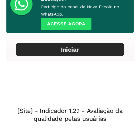
1ª etapa
Participe do canal da Nova Escola no
Inicie uma conversa com a turma sobre a
WhatsApp.
música "Mulher Rendeira". Quem conhece o
ACESSE AGORA
refrão? Para que os leitores não convencionais
participem da atividade e aprendam com ela, é
imprescindível que todos conheçam de
memória o refrão da canção que será
trabalhada. Convide-os a cantar: "Olê, mulher
rendeira / Olê, mulher rendá / Tu me ensina a
fazer renda / Que eu te ensino a namorar".
2ª etapa
Distribua uma cópia do refrão para cada um