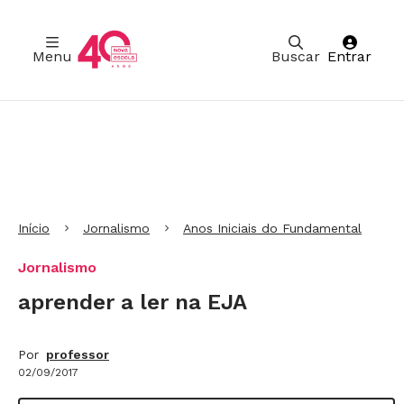
Menu
Buscar
Entrar
Ir para Cabeçalho
Ir para Menu
Ir para conteúdo principal
Ir para Rodapé
Início
Jornalismo
Anos Iniciais do Fundamental
Jornalismo
aprender a ler na EJA
Por
professor
02/09/2017