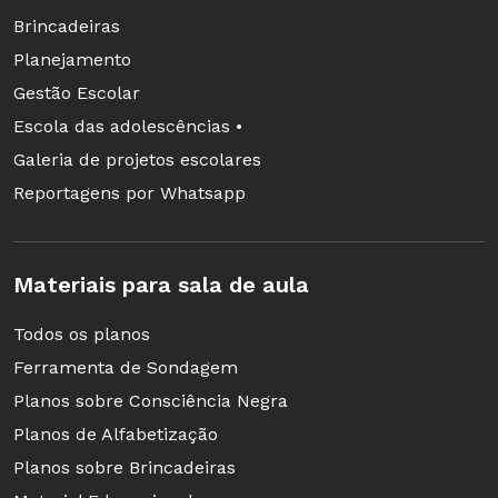
o grupo, faça a troca para que todos tenham a
Brincadeiras
oportunidade de participar dessa situação.
Planejamento
A atividade pode ser repetida com outros
Gestão Escolar
textos. À medida que as crianças tiverem mais
Escola das adolescências •
domínio dos comandos do computador, elas
Galeria de projetos escolares
poderão focar mais a atenção no texto escrito,
Reportagens por Whatsapp
tentando acompanhar o áudio com a escrita a
sua frente.
Materiais para sala de aula
Todos os planos
Avaliação
Ferramenta de Sondagem
Registre suas observações sobre a participação
Planos sobre Consciência Negra
dos alunos, especialmente sobre o grau de
Planos de Alfabetização
autonomia com que participaram da atividade e
Planos sobre Brincadeiras
as reflexões e justificativas apresentadas por