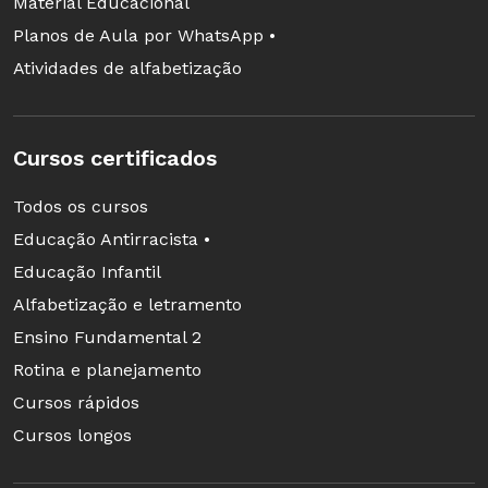
Material Educacional
eles. Anote também quais foram as intervenções
Planos de Aula por WhatsApp •
mais importantes para que refletissem sobre o
Atividades de alfabetização
texto escrito e coordenassem o áudio com o
texto. Essas observações são fundamentais para
o planejamento das atividades que virão a
Cursos certificados
seguir.
Todos os cursos
Créditos: Beatriz Gouveia Formação:
Educação Antirracista •
Coordenadora de projetos do Instituto Avisa Lá
Educação Infantil
e professora da Pós-Graduação em
Alfabetização e letramento
Alfabetização do Ise Vera Cruz, em São Paulo.
Ensino Fundamental 2
Rotina e planejamento
Cursos rápidos
Cursos longos