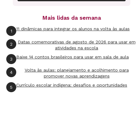
deverão acompanhar pelo texto escrito. Eles
precisam conhecer os comandos do
Mais lidas da semana
computador para desligar e religar o áudio
11 dinâmicas para integrar os alunos na volta às aulas
quando quiserem, assim como saber rolar o
1
texto na tela. Desse modo, têm mais autonomia
Datas comemorativas de agosto de 2026 para usar em
2
atividades na escola
durante a atividade. Informe o grupo que o
Baixe 14 contos brasileiros para usar em sala de aula
desafio da atividade é acompanhar no texto
3
escrito o que ouvem em áudio e que podem
Volta às aulas: planejamento e acolhimento para
4
promover novas aprendizagens
interromper a gravação quando quiserem para
Currículo escolar indígena: desafios e oportunidades
se localizarem na tela. Diga que todos podem
5
pedir ajuda quando necessário e que o mais
importante é explorar o texto, localizando as
partes do áudio no texto escrito.