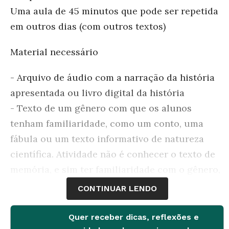
Uma aula de 45 minutos que pode ser repetida
em outros dias (com outros textos)
Material necessário
- Arquivo de áudio com a narração da história
apresentada ou livro digital da história
- Texto de um gênero com que os alunos
tenham familiaridade, como um conto, uma
fábula ou um texto informativo de natureza
científica. Atividade não é conhecer o texto de
memória, e sim ter familiaridade com o gênero,
ou seja, reconhecer a sua forma, a linguagem
CONTINUAR LENDO
escrita, sua função comunicativa e o propósito
leitor. Portanto, as crianças não devem decorar
Quer receber dicas, reflexões e