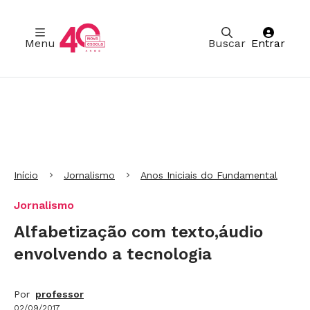
Menu
Buscar
Entrar
Ir para Cabeçalho
Ir para Menu
Ir para conteúdo principal
Ir para Rodapé
Início
Jornalismo
Anos Iniciais do Fundamental
Jornalismo
Alfabetização com texto,áudio
envolvendo a tecnologia
Por
professor
02/09/2017