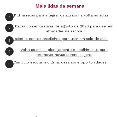
todos para o que o colega descobriu. Em
Mais lidas da semana
seguida, mostre que os outros dois títulos
também começam com "p" : "O que acham
11 dinâmicas para integrar os alunos na volta às aulas
1
destes aqui?"
Datas comemorativas de agosto de 2026 para usar em
2
atividades na escola
Baixe 14 contos brasileiros para usar em sala de aula
3
3ª etapa
Volta às aulas: planejamento e acolhimento para
4
Volte a
O Pequeno Polegar
e pergunte: "Onde
promover novas aprendizagens
está escrito ¿patinho¿ aqui?" Se algum aluno
Currículo escolar indígena: desafios e oportunidades
5
indicar a palavra "pequeno", dirija-se a todos e
pergunte se estão de acordo. Então pergunte
com que letra termina a palavra "patinho".
Provavelmente dirão "o". Nesse momento,
indique que não apenas "pequeno" termina com
"o", mas "patinho" também. Mostre, assim, que