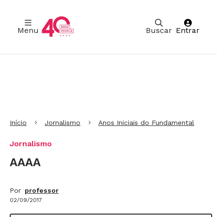
Menu
Buscar
Entrar
Ir para Cabeçalho
Ir para Menu
Ir para conteúdo principal
Ir para Rodapé
Início
Jornalismo
Anos Iniciais do Fundamental
Jornalismo
AAAA
Por
professor
02/09/2017