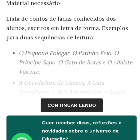
Material necessário
Lista de contos de fadas conhecidos dos
alunos, escritos em letra de forma. Exemplos
para duas sequências de leitura:
O Pequeno Polegar
,
O Patinho Feio
,
O
Príncipe Sapo
,
O Gato de Botas
e
O Alfaiate
Valente
.
A Guardadora de Gansos
,
A Gata
Borralheira
,
A Bela Adormecida
,
A Roupa
Nova do Rei
e
A Princesa e a Ervilha
.
CONTINUAR LENDO
Desenvolvimento
Quer receber dicas, reflexões e
novidades sobre o universo da
1ª etapa
Educação?