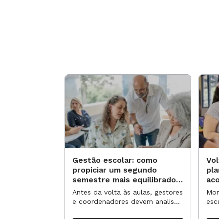
Veja, também, o vídeo do projeto
Gestão escolar: como
Vol
propiciar um segundo
pl
semestre mais equilibrado
ac
para os professores?
no
Antes da volta às aulas, gestores
Mom
e coordenadores devem analisar
esc
resultados, definir prioridades e
de 