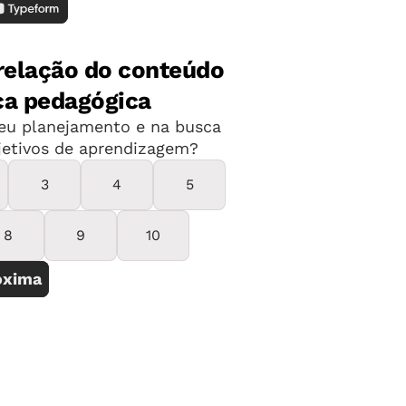
s famílias e das crianças no início da
especializada, que caracteriza a
e berçário.
As características que mais
eitoso e carinhoso para a família –
 alijada do cotidiano da escola – e a
imples, cuidados possíveis e planejados
enviados mostram ambientes bonitos e
s educadoras os organiza e se dirige às
 mais os tempos delas, algo ainda difícil
ixa etária. A professora, bastante
o de projeto caprichada e bem
 destaca por valorizar essa parceria
r pontual. Todas as instituições deveriam