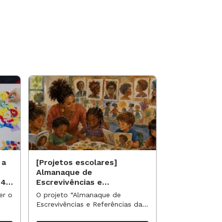
 a
[Projetos escolares]
[Projetos es
Almanaque de
Saberes qui
 40
Escrevivências e
identidade 
Referências da Nossa
étnico-racia
er o
O projeto “Almanaque de
O projeto “Sab
Turma
escolar
Escrevivências e Referências da
identidade e e
Nossa Turma” propõe uma
racial no currí