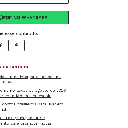
PDF NO WHATSAPP
e esse conteúdo:
as da semana
micas para integrar os alunos na
s aulas
comemorativas de agosto de 2026
ar em atividades na escola
4 contos brasileiros para usar em
 aula
s aulas: planejamento e
mento para promover novas