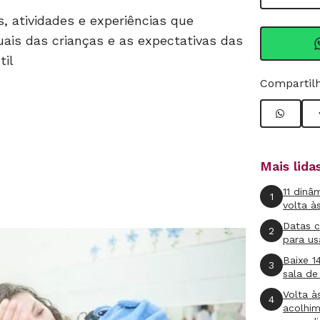
, atividades e experiências que
uais das crianças e as expectativas das
til
Compartilh
Mais lid
11 dinâ
1
volta à
Datas 
2
para us
Baixe 1
3
sala de
Volta à
4
acolhi