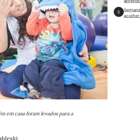
aprend
Semana
5
acolher
têm em casa foram levados para a
ableski