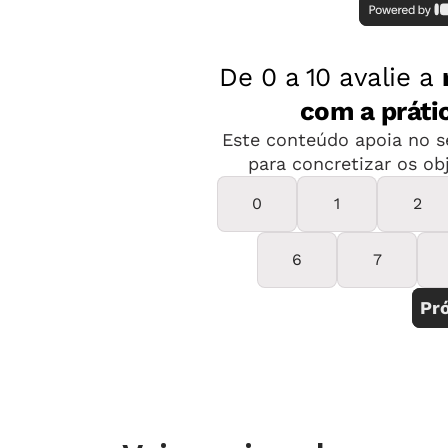
Porque o trabalho foi premiado?
“Marilei faz uma observação sensível da
vida escolar, evidenciando uma escuta 
profissionalidade de uma educadora d
justificam a premiação são o olhar resp
muitas vezes tratada com preconceito e
organização de espaços com recursos s
com intencionalidade.
Vídeos e fotos 
adequados aos bebês, e a forma como a
crianças revela a proposta de respeitar
de contemplar nas práticas com essa fa
estudiosa, entregou uma documentaçã
fundamentada. Sobretudo, o projeto se
entre escola e família que não deve se