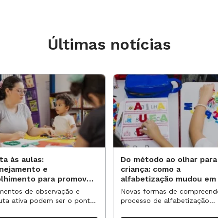
Últimas notícias
ta às aulas:
Do método ao olhar para
anejamento e
criança: como a
olhimento para promover
alfabetização mudou em
vas aprendizagens
anos?
entos de observação e
Novas formas de compreend
uta ativa podem ser o ponto
processo de alfabetização
partida para reorganizar
influenciaram políticas e