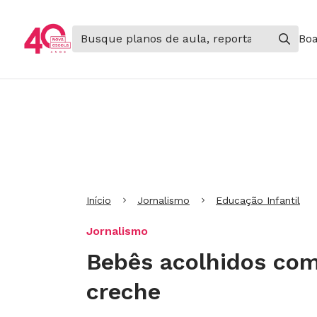
Boa
Ir para Cabeçalho
Ir para Menu
Ir para conteúdo principal
Ir para Rodapé
Início
Jornalismo
Educação Infantil
Jornalismo
Bebês acolhidos com
creche