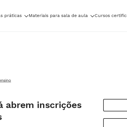
s práticas
Materiais para sala de aula
Cursos certifi
ensino
á abrem inscrições
s