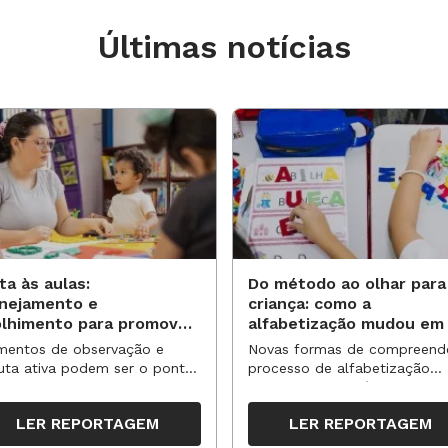
Últimas notícias
ta às aulas:
Do método ao olhar para
anejamento e
criança: como a
olhimento para promover
alfabetização mudou em
vas aprendizagens
anos?
entos de observação e
Novas formas de compreend
uta ativa podem ser o ponto
processo de alfabetização
partida para reorganizar
influenciaram políticas e
pos, espaços e propostas no
práticas, transformando o en
LER REPORTAGEM
LER REPORTAGEM
undo semestre
da leitura e da escrita