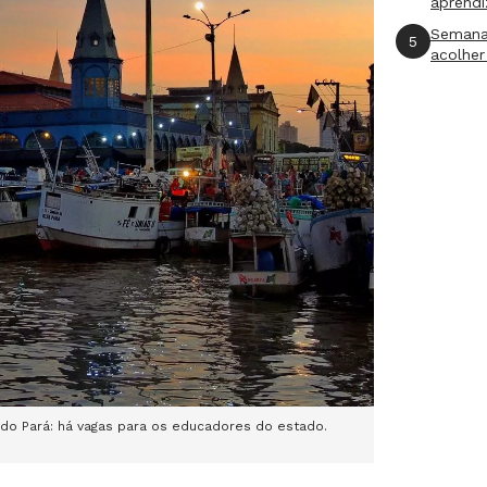
aprend
Semana
5
acolher
o Pará: há vagas para os educadores do estado.