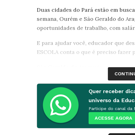
Duas cidades do Pará estão em busca
semana, Ourém e São Geraldo do Ara
oportunidades de trabalho, com salári
E para ajudar você, educador que des
ESCOLA conta o que é preciso fazer 
São Geraldo do Araguaia
CONTIN
O município com quase 25 mil habitant
concurso público para a contratação 
Quer receber dic
vagas são destinadas a professores c
universo da Edu
Biológicas, Língua Portuguesa, Espan
Participe do canal da
em Pedagogia.
ACESSE AGORA
A prefeitura oferece salário de R$ 1.