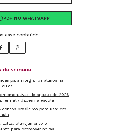
PDF NO WHATSAPP
e esse conteúdo:
as da semana
micas para integrar os alunos na
s aulas
comemorativas de agosto de 2026
ar em atividades na escola
4 contos brasileiros para usar em
 aula
s aulas: planejamento e
mento para promover novas