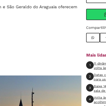
m e São Geraldo do Araguaia oferecem
Compartilh
Mais lid
11 dinâ
1
volta à
Datas 
2
para us
Baixe 1
3
sala de
Volta à
4
acolhi