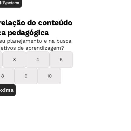
r meio de uma prova objetiva. Para
 até a próxima segunda-feira,
24 de
a e Capacitação (ICAP)
, organizador do
a taxa de inscrição de R$ 100,00. O
pode ser prorrogado por igual
 da prefeitura. Para mais detalhes,
do Guamá”, uma microrregião do
ertas para o concurso público que visa
 atuarão em escolas de Educação