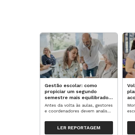
Gestão escolar: como
Vol
propiciar um segundo
pl
semestre mais equilibrado
ac
para os professores?
no
Antes da volta às aulas, gestores
Mom
e coordenadores devem analisar
esc
resultados, definir prioridades e
de 
organizar ações para orientar o
tem
LER REPORTAGEM
trabalho pedagógico ao longo
seg
do período