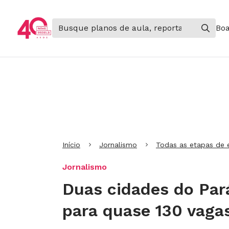
Boa
Ir para Cabeçalho
Ir para Menu
Ir para conteúdo principal
Ir para Rodapé
Início
Jornalismo
Todas as etapas de 
Jornalismo
Duas cidades do Par
para quase 130 vaga