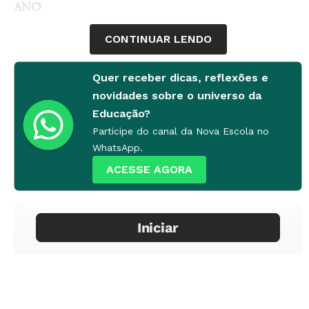
ANO
CONTINUAR LENDO
1º ao 3º
CONTEÚDOS
Quer receber dicas, reflexões e
novidades sobre o universo da
Arte, música, música eletrônica
Educação?
Participe do canal da Nova Escola no
EletriCAp
WhatsApp.
ACESSE AGORA