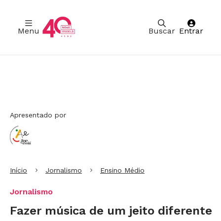
Menu
Buscar
Entrar
Ir para Cabeçalho
Ir para Menu
Ir para conteúdo principal
Ir para Rodapé
Apresentado por
Início
Jornalismo
Ensino Médio
Jornalismo
Fazer música de um jeito diferente