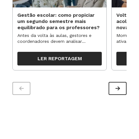
Gestão escolar: como propiciar
Volta às
um segundo semestre mais
acolhime
equilibrado para os professores?
novas ap
Antes da volta às aulas, gestores e
Momentos 
coordenadores devem analisar
ativa pode
resultados, definir prioridades e
para reorg
organizar ações para orientar o
propostas
LER REPORTAGEM
trabalho pedagógico ao longo do
período