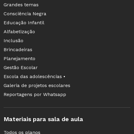
Grandes temas
alfabetização? Compartilhe conosco, aqui nos
Consciência Negra
comentários!
Educação Infantil
Alfabetização
Um grande abraço, até a própria segunda-feira
Inclusão
e boas férias para quem conseguiu dar a
Brincadeiras
merecida parada!
Planejamento
Mara Mansani
Gestão Escolar
Escola das adolescências •
Galeria de projetos escolares
Reportagens por Whatsapp
Materiais para sala de aula
Todos os planos