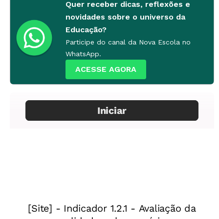
Quer receber dicas, reflexões e
Em relação ao desenvolvimento dos meus dois
novidades sobre o universo da
alunos, trago algumas boas notícias, e outras
Educação?
Participe do canal da Nova Escola no
nem tanto.
WhatsApp.
1. O menino agitado
ACESSE AGORA
Ele estava mais calmo, vinha participando das
atividades com vontade de aprender e
avançava em sua aprendizagem. De repente
mudou seu comportamento, devido a fatores
externos e que vão além do meu entendimento.
Acabou voltando à etapa inicial!
O pequeno anda arredio e novamente agitado, o
que atrapalha o desenvolvimento de sua