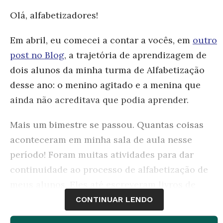
Olá, alfabetizadores!
Em abril, eu comecei a contar a vocês, em
outro
post no Blog
, a trajetória de aprendizagem de
dois alunos da minha turma de Alfabetização
desse ano: o menino agitado e a menina que
ainda não acreditava que podia aprender.
Mais um bimestre se passou. Quantas coisas
aconteceram em minha sala de aula nesse
período! Foram muitas atividades para dar
continuidade ao processo de alfabetização de
meus alunos. Eles até escreveram livros de
lengalenga e outro com historias acumulativas,
CONTINUAR LENDO
mas isso é assunto para outro post!