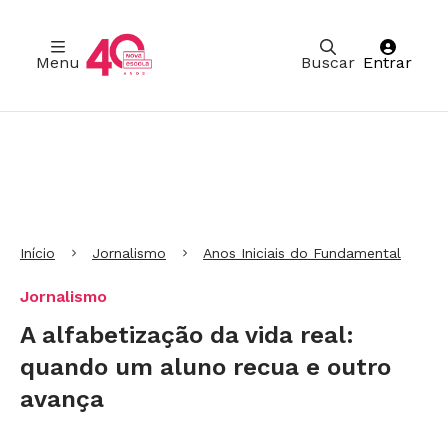
Menu
Buscar
Entrar
Ir para Cabeçalho
Ir para Menu
Ir para conteúdo principal
Ir para Rodapé
Início
Jornalismo
Anos Iniciais do Fundamental
Jornalismo
A alfabetização da vida real:
quando um aluno recua e outro
avança