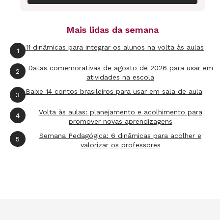
vários dias de choro, chamadas de atenção,
orientações para que participasse das
Mais lidas da semana
atividades, muita conversa e muitas atividades
11 dinâmicas para integrar os alunos na volta às aulas
1
de leitura e escrita.
Datas comemorativas de agosto de 2026 para usar em
2
atividades na escola
Com base nos primeiros avanços em sua
Baixe 14 contos brasileiros para usar em sala de aula
3
aprendizagem, nas primeiras palavras lidas e
escritas, ela tornou-se mais confiante. O choro
Volta às aulas: planejamento e acolhimento para
4
promover novas aprendizagens
foi dando espaço para risadinhas e uma alegria
Semana Pedagógica: 6 dinâmicas para acolher e
5
sem fim! Segundo ela mesma disse: "Quero
valorizar os professores
aprender bastante, cada vez mais para deixar a
minha mãe feliz e orgulhosa, para escrever
cartinhas, para ler tudo!".
Para ela, além das atividades do dia a dia em