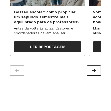
Gestão escolar: como propiciar
Volta às
um segundo semestre mais
acolhime
equilibrado para os professores?
novas ap
Antes da volta às aulas, gestores e
Momentos 
coordenadores devem analisar
ativa pode
resultados, definir prioridades e
para reorg
organizar ações para orientar o
propostas
LER REPORTAGEM
trabalho pedagógico ao longo do
período