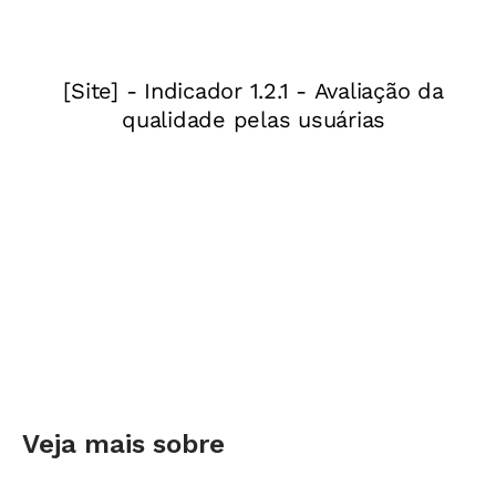
Humanos da prefeitura de Pato Branco pelo
telefone (46) 3220-1525. E não deixe de
consultar o
edital do concurso
.
Veja mais sobre