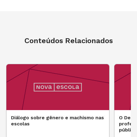
Conteúdos Relacionados
Diálogo sobre gênero e machismo nas
O Desaf
escolas
profess
pública