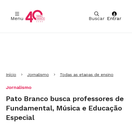
Menu
Buscar
Entrar
Ir para Cabeçalho
Ir para Menu
Ir para conteúdo principal
Ir para Rodapé
Início
Jornalismo
Todas as etapas de ensino
Jornalismo
Pato Branco busca professores de
Fundamental, Música e Educação
Especial