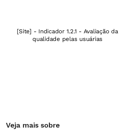
barreiras de adaptação. Mas esse é apenas um
dos desafios para as escolas.
Saiba como
instituições de ensino têm promovido a
integração desses estudantes
.
O mundo em uma escola
A EMEF Infante Dom Henrique, localizada na
capital paulista, é referência em acolhimento
de estrangeiros. Atualmente, 20% de seus
alunos são bolivianos, senegalenses, haitianos,
sírios e libaneses.
Conheça o trabalho da
instituição aqui.
Veja mais sobre