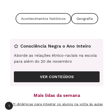
Acontecimentos históricos
Geografia
Consciência Negra o Ano Inteiro
Aborde as relações étnico-raciais na escola
para além do 20 de novembro
ACOLHIMENTO O diretor Cláudio (à direita) com o coordenador
Carlos, Sharazad, Mohamed e Mayas na entrada da Dom
Henrique
(Crédito: Mariana Pekin)
VER CONTEÚDOS
Filmes para debater a imigração ilegal
Mais lidas da semana
A consultora Liliam Rosa Prado listou seis
11 dinâmicas para integrar os alunos na volta às aulas
1