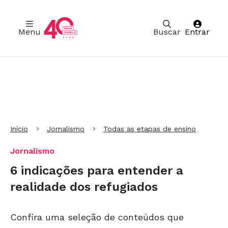
Menu
Buscar
Entrar
Ir para Cabeçalho
Ir para Menu
Ir para conteúdo principal
Ir para Rodapé
Início
Jornalismo
Todas as etapas de ensino
Jornalismo
6 indicações para entender a
realidade dos refugiados
Confira uma seleção de conteúdos que