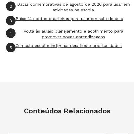
filmes para trabalhar em aula as questões
Datas comemorativas de agosto de 2026 para usar em
2
migratórias da Europa e Estados Unidos.
atividades na escola
Confira as indicações
!
Baixe 14 contos brasileiros para usar em sala de aula
3
Volta às aulas: planejamento e acolhimento para
Por que judeus e palestinos vivem em conflito?
4
promover novas aprendizagens
Currículo escolar indígena: desafios e oportunidades
5
Saiba quais são as origens das principais
disputas no Oriente Médio, que são
responsáveis por grande parte da evasão
populacional desses países.
O que foi a Guerra dos Seis Dias e por que é
importante entender seus efeitos
Conteúdos Relacionados
Quando os judeus fundaram Israel, deram
início a um dos maiores conflitos
contemporâneos.
Veja como
, em menos de uma