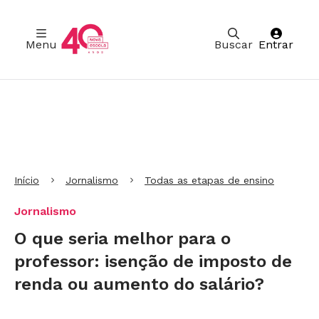
Menu
Buscar
Entrar
Ir para Cabeçalho
Ir para Menu
Ir para conteúdo principal
Ir para Rodapé
Início
Jornalismo
Todas as etapas de ensino
Jornalismo
O que seria melhor para o
professor: isenção de imposto de
renda ou aumento do salário?