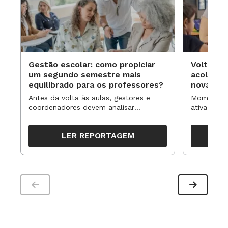
Gestão escolar: como propiciar
Volta às
um segundo semestre mais
acolhime
equilibrado para os professores?
novas ap
Antes da volta às aulas, gestores e
Momentos 
coordenadores devem analisar
ativa pode
resultados, definir prioridades e
para reorg
organizar ações para orientar o
propostas
LER REPORTAGEM
trabalho pedagógico ao longo do
período