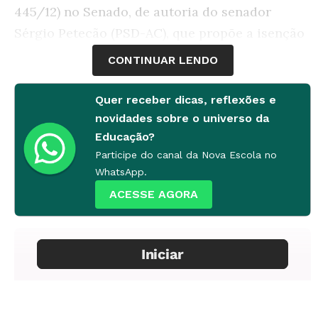
445/12) no Senado, de autoria do senador
Sérgio Petecão (PSD-AC), que propõe a isenção
do pagamento do Imposto de Renda para
CONTINUAR LENDO
docentes, da Educação Básica e Superior. “A
isenção aos professores foi pensada como
Quer receber dicas, reflexões e
forma de valorizar aqueles que já atuam na área
novidades sobre o universo da
Educação?
e incentivar a formação de novos profissionais
Participe do canal da Nova Escola no
de Educação”, explica Petecão.
WhatsApp.
ACESSE AGORA
A proposta foi rejeitada pela Comissão de
Educação, Cultura e Esporte do Senado, em
2014. Na época, os rendimentos de um
professor que ganhava o piso, que era cerca de
1.567 reais, não ultrapassavam o teto que
tornaria a declaração obrigatória. No parecer, a