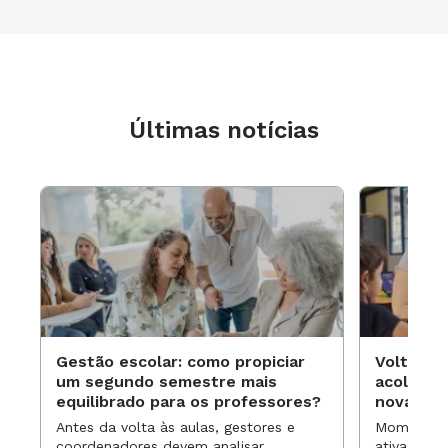
Últimas notícias
Gestão escolar: como propiciar
Volta às
um segundo semestre mais
acolhime
equilibrado para os professores?
novas ap
Antes da volta às aulas, gestores e
Momentos 
coordenadores devem analisar
ativa pode