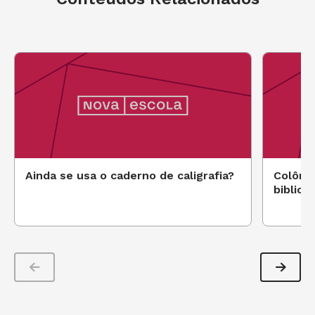
Ainda se usa o caderno de caligrafia?
Colômbi
bibliot