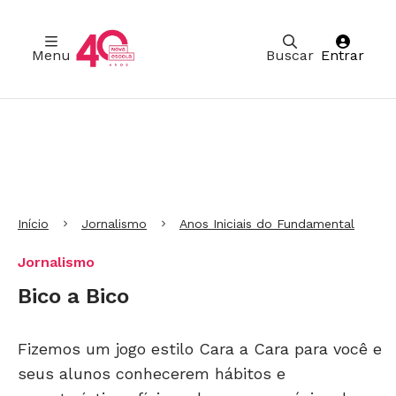
Menu
Buscar
Entrar
Ir para Cabeçalho
Ir para Menu
Ir para conteúdo principal
Ir para Rodapé
Início
Jornalismo
Anos Iniciais do Fundamental
Jornalismo
Bico a Bico
Fizemos um jogo estilo Cara a Cara para você e
seus alunos conhecerem hábitos e