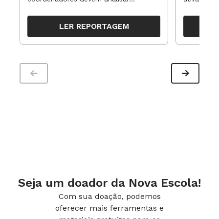
resultados, definir prioridades e
para reorg
organizar ações para orientar o
propostas
LER REPORTAGEM
trabalho pedagógico ao longo do
período
Seja um doador da Nova Escola!
Com sua doação, podemos
oferecer mais ferramentas e