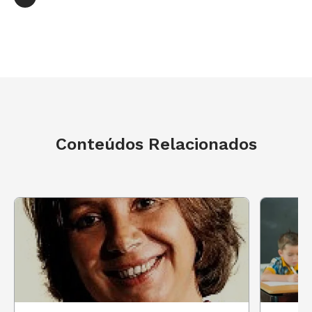
eles se beneficiam com uma formação que os
torna mais preparados para começar o trabalho
como educador. Aliás, recebi recentemente em
minha sala na EE Prof. Laila Galep Sacker, em
Sorocaba, interior de São Paulo, duas ótimas
estagiárias, a Edjane e a Eliane. Talentosas e
muito dedicadas, elas com certeza serão
Conteúdos Relacionados
excelentes profissionais.
Infelizmente, ainda há muitos jovens
professores que sofrem com esse despreparo,
mas o bom é saber que há muitas iniciativas
para que essa situação mude. Há universidades
fazendo a diferença ao propor parcerias com as
escolas, onde seus alunos e futuros professores