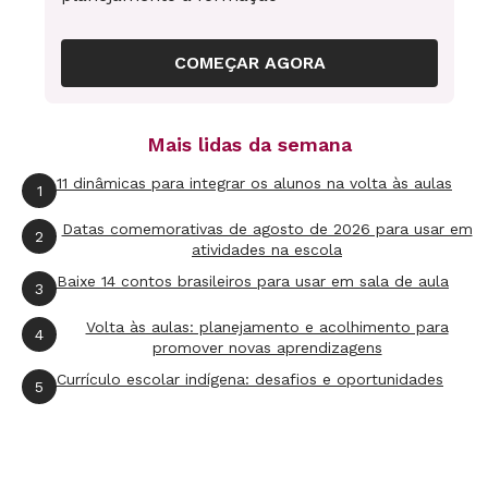
descobertas, são muito interessantes para inspirar
as transformações necessárias à Educação do
COMEÇAR AGORA
nosso século.
Quais são as potencialidades da utilização de
Mais lidas da semana
vídeos na Educação?
11 dinâmicas para integrar os alunos na volta às aulas
1
Ainda estou experimentando o uso do YouTube e de
outras plataformas na Educação, mas vejo que há
Datas comemorativas de agosto de 2026 para usar em
2
atividades na escola
muitas possibilidades interessantes. Já emprego os
Baixe 14 contos brasileiros para usar em sala de aula
3
vídeos nas minhas aulas no mestrado em
Comunicação, por exemplo. Eles
Volta às aulas: planejamento e acolhimento para
4
promover novas aprendizagens
assistem previamente a um conjunto de aulas
Currículo escolar indígena: desafios e oportunidades
5
teóricas nos vídeos e aproveitamos o tempo de sala
de aula para discutir, aplicar as teorias em estudos
de casos e avançar no conteúdo, o que enriquece