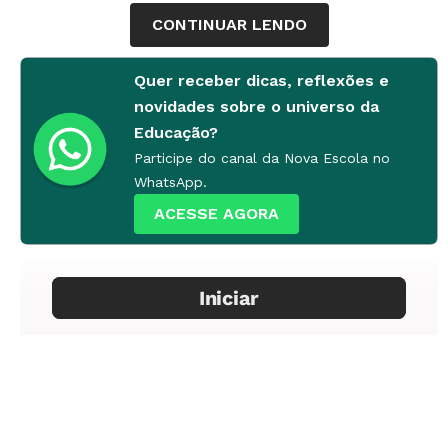
importantes que infelizmente são mais citados do
CONTINUAR LENDO
que verdadeiramente lidos ou estudados. Sua obra
é pouco conhecida e discutida no Brasil, sobretudo
Quer receber dicas, reflexões e
entre o público que não está habituado aos estudos
novidades sobre o universo da
Educação?
de Pedagogia”, disse em entrevista ao blog
Participe do canal da Nova Escola no
Tecnologia na Educação.
WhatsApp.
ACESSE AGORA
Já foram publicados cinco dos 30 vídeos
prometidos até o fim do ano. Eles são
propositalmente curtos, com cerca de 5 minutos de
duração, para propiciar a discussão pontual dos
temas e tornar mais fácil o convite ao debate.
“Quero que todos fiquem à vontade para discutir e
compartilhar com os amigos nas redes sociais”,
afirma Fonseca. Toda segunda-feira, às 10h,