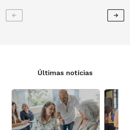
marxista. Basta de Paulo Freire” tomou as redes
sociais. Por que a obra freireana é tão criticada?
Paulo Freire foi o educador que melhor denunciou a
doutrinação ideológica nas escolas. Ele explica em
que medida a Educação está carregada de
ideologias e demonstra que a melhor forma de lidar
com isso é a liberdade, o respeito, a lealdade, o
rigor nos estudos e o estímulo a diversidade, de
Últimas notícias
modo que os alunos tenham recursos para exercer
a sua autonomia intelectual. Por isso, nem defino
aqueles dizeres como uma crítica, pois é nítido que
se trata apenas de um preconceito reproduzido por
pessoas que não leram e não conhecem a
pedagogia dele. Ou seja, não é uma crítica, mas
uma agressão verbal. Na ampla maioria das vezes,