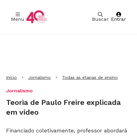
Menu
Buscar
Entrar
Ir para Cabeçalho
Ir para Menu
Ir para conteúdo principal
Ir para Rodapé
Início
Jornalismo
Todas as etapas de ensino
Jornalismo
Teoria de Paulo Freire explicada
em vídeo
Financiado coletivamente, professor abordará