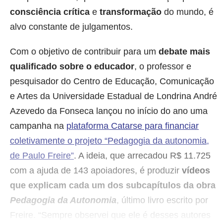
consciência crítica
e
transformação
do mundo, é
alvo constante de julgamentos.
Com o objetivo de contribuir para um
debate mais
qualificado sobre o educador
, o professor e
pesquisador do Centro de Educação, Comunicação
e Artes da Universidade Estadual de Londrina André
Azevedo da Fonseca lançou no início do ano uma
campanha na
plataforma Catarse para financiar
coletivamente o projeto “Pedagogia da autonomia,
de Paulo Freire”
. A ideia, que arrecadou R$ 11.725
com a ajuda de 143 apoiadores, é produzir
vídeos
que explicam cada um dos subcapítulos da obra
Pedagogia da Autonomia
, último livro escrito por
Freire. “Sempre observei que ele é desses autores