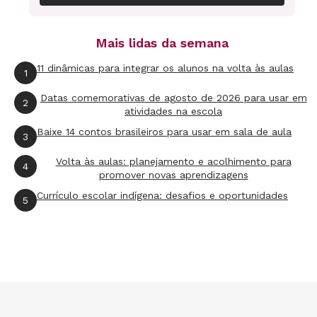
Mais lidas da semana
Pirâmides de Gizé, Egito
11 dinâmicas para integrar os alunos na volta às aulas
1
A grande necrópole do Antigo Egito, que fica na
Datas comemorativas de agosto de 2026 para usar em
2
atividades na escola
atual cidade do Cairo, pode ser visitada pelo Google
Baixe 14 contos brasileiros para usar em sala de aula
Maps! O serviço tem uma página especial com
3
informações que orientam o tour virtual e imagens
Volta às aulas: planejamento e acolhimento para
4
promover novas aprendizagens
que complementam a experiência.
Currículo escolar indígena: desafios e oportunidades
5
Para acessar, abra o
link:
http://www.google.com/maps/about/behind-the-
scenes/streetview/treks/pyramids-of-giza/