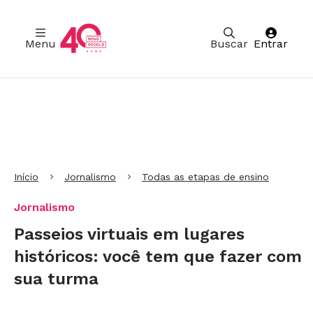
Menu
Buscar
Entrar
Ir para Cabeçalho
Ir para Menu
Ir para conteúdo principal
Ir para Rodapé
Início
Jornalismo
Todas as etapas de ensino
Jornalismo
Passeios virtuais em lugares
históricos: você tem que fazer com
sua turma