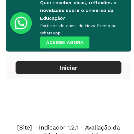
Quer receber dicas, reflexões e
link:
http://www.toureiffel.paris/360-panorama-
novidades sobre o universo da
paris/index-en.html
Educação?
Participe do canal da Nova Escola no
WhatsApp.
ACESSE AGORA
Visualização do alto da Torre Eiffel permite navegar
parisiense (Foto: Reprodução)