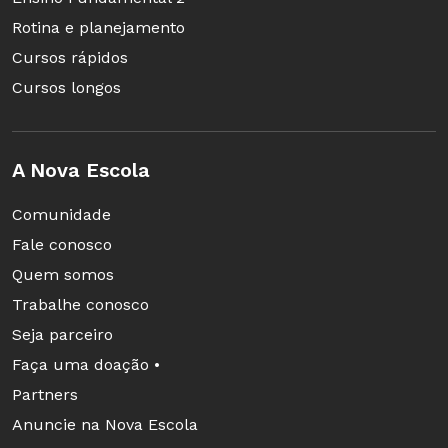
Rotina e planejamento
Cursos rápidos
Cursos longos
A Nova Escola
A Basílica de Bom Jesus, com os famosos profetas e
Comunidade
Aleijadinho, faz parte do circuito (Foto: Reprodução)
Fale conosco
Quem somos
Para saber mais, conheça dois planos de aula
Trabalhe conosco
sobre o barroco,
aqui
e
aqui
.
Seja parceiro
Faça uma doação •
Partners
Anuncie na Nova Escola