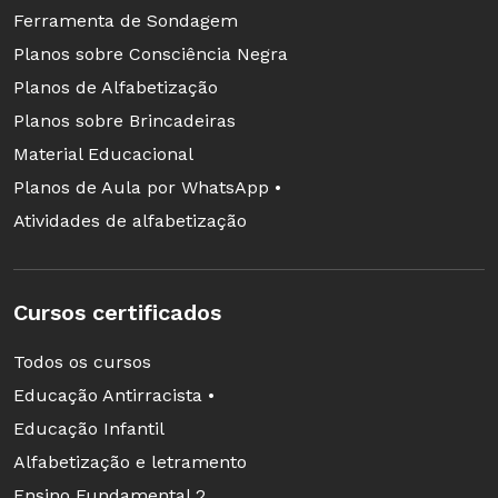
Ferramenta de Sondagem
Congonhas, Brasil
Planos sobre Consciência Negra
Que tal conhecer uma das principais cidades
Planos de Alfabetização
históricas de Minas Gerais? Congonhas guarda
Planos sobre Brincadeiras
importantes obras de Aleijadinho e um circuito de
Material Educacional
igrejas barrocas. Ao longo do percurso, uma guia
Planos de Aula por WhatsApp •
virtual conta, em áudio, detalhes dos lugares. O
Atividades de alfabetização
projeto é patrocinado pela Fundação Vale.
Para navegar, clique no link:
Cursos certificados
http://eravirtual.org/congonhas_pt/
Todos os cursos
Educação Antirracista •
Educação Infantil
Alfabetização e letramento
Ensino Fundamental 2