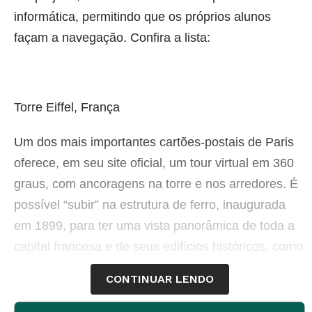
informática, permitindo que os próprios alunos
façam a navegação. Confira a lista:
Torre Eiffel, França
Um dos mais importantes cartões-postais de Paris
oferece, em seu site oficial, um tour virtual em 360
graus, com ancoragens na torre e nos arredores. É
possível “subir” na estrutura de ferro, inaugurada
em 1899, para ter uma vista panorâmica de toda a
capital francesa e de seus edifícios históricos, como
o Palácio de Versalhes e o Arco do Triunfo.
CONTINUAR LENDO
Para conhecer, clique no