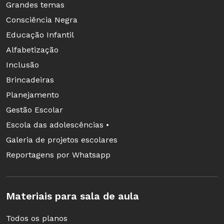
Grandes temas
Consciência Negra
Educação Infantil
Alfabetização
Inclusão
Brincadeiras
Planejamento
Gestão Escolar
Portão de um dos campos de concentração, com a f
Escola das adolescências •
“Arbeit macht frei” (“O trabalho liberta”), pode ser vis
Galeria de projetos escolares
site (Foto: Reprodução)
Reportagens por Whatsapp
Ah, e você pode aproveitar a visita com este
plano
de aula
sobre o Holocausto.
Materiais para sala de aula
Todos os planos