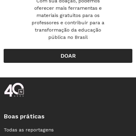
Com sua doação, podemos
oferecer mais ferramentas e
materiais gratuitos para os
Auschwitz, Polônia
professores e contribuir para a
transformação da educação
Os campos de concentração controlados por
pública no Brasil
nazistas são um símbolo dos horrores praticados
pelo Terceiro Reich. Hoje, esses lugares fazem
DOAR
parte de um grande memorial, que disponibiliza
desde o ano passado um tour virtual completo, com
textos explicativos em inglês.
Rodapé da Nova Escola
Faça a visita:
http://www.panorama.auschwitz.org/
Boas práticas
Todas as reportagens